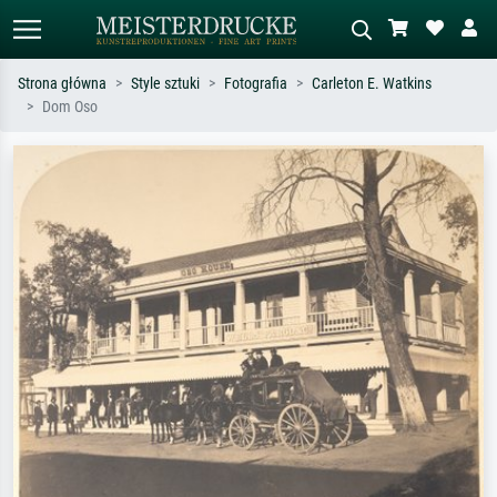
Strona główna
Style sztuki
Fotografia
Carleton E. Watkins
Dom Oso
Wyszukiwanie standardowe
Wyszukiwanie obrazów AI
Szukaj wg artysty, tytułu lub stylu – np.
Opisz scenę – np. zielona łąka,
Monet, Gwiaździsta noc,
abstrakcja z czerwienią, ciemny olej,
impresjonizm, fala Hokusaia, akt.
stojący akt obok drzewa.