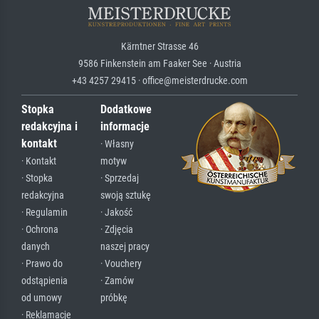
Kärntner Strasse 46
9586 Finkenstein am Faaker See · Austria
+43 4257 29415 · office@meisterdrucke.com
Stopka
Dodatkowe
redakcyjna i
informacje
kontakt
· Własny
· Kontakt
motyw
· Stopka
· Sprzedaj
redakcyjna
swoją sztukę
· Regulamin
· Jakość
· Ochrona
· Zdjęcia
danych
naszej pracy
· Prawo do
· Vouchery
odstąpienia
· Zamów
od umowy
próbkę
· Reklamacje