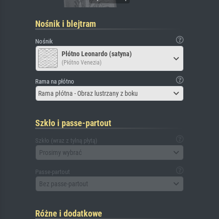
Nośnik i blejtram
Nośnik
Płótno Leonardo (satyna)
(Płótno Venezia)
Rama na płótno
Rama płótna - Obraz lustrzany z boku
Szkło i passe-partout
Szkło (wraz z tylną płytą)
Prosimy wybrać
Passe-partout
Bez passe-partout
Różne i dodatkowe