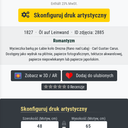
Enthält 23% MwSt.
Skonfiguruj druk artystyczny
1827 · Öl auf Leinwand · ID zdjęcia: 2885
Romantyzm
Wycieczka barką po Łabie koło Drezna (Rano nad Łabą) · Carl Gustav Carus.
Dostępny jako wydruk na płótnie, papierze fotograficznym, tekturze akwarelowej,
papierze niepowlekanym lub papierze japońskim.
Zobacz w 3D / AR
Dodaj do ulubionych
0 Recenzje
Skonfiguruj druk artystyczny
Szerokość (Motyw, cm)
Wysokość (Motyw, cm)