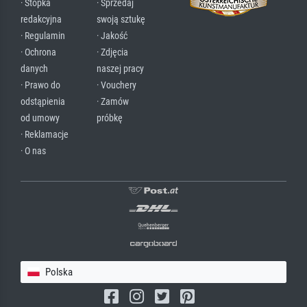
· Stopka
· Sprzedaj
redakcyjna
swoją sztukę
· Regulamin
· Jakość
· Ochrona
· Zdjęcia
danych
naszej pracy
· Prawo do
· Vouchery
odstąpienia
· Zamów
od umowy
próbkę
· Reklamacje
· O nas
Polska