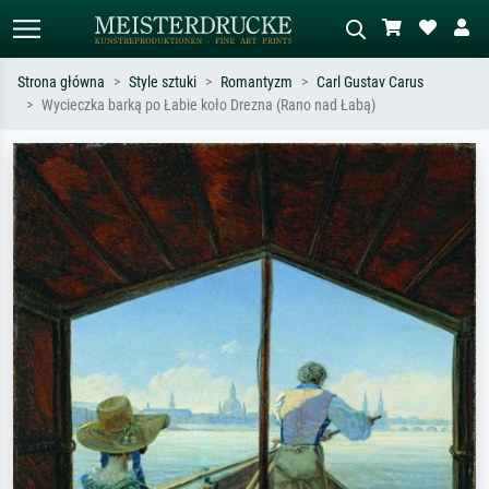
Strona główna
Style sztuki
Romantyzm
Carl Gustav Carus
Wycieczka barką po Łabie koło Drezna (Rano nad Łabą)
Wyszukiwanie standardowe
Wyszukiwanie obrazów AI
Szukaj wg artysty, tytułu lub stylu – np.
Opisz scenę – np. zielona łąka,
Monet, Gwiaździsta noc,
abstrakcja z czerwienią, ciemny olej,
impresjonizm, fala Hokusaia, akt.
stojący akt obok drzewa.