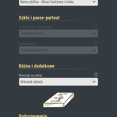
Rama płótna - Obraz lustrzany z boku
Szkło i passe-partout
Szkło (wraz z tylną płytą)
Prosimy wybrać
Passe-partout
Bez passe-partout
Różne i dodatkowe
Wieszak na obraz
Wieszak zębaty
Podsumowanie