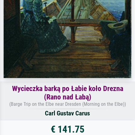
Wycieczka barką po Łabie koło Drezna
(Rano nad Łabą)
(Barge Trip on the Elbe near Dresden (Morning on the Elbe))
Carl Gustav Carus
€ 141.75