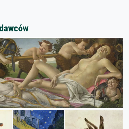
zedawców