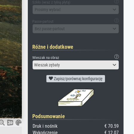
Szkło (wraz z tylną płytą)
Prosimy wybrać
Passe-partout
Bez passe-partout
Różne i dodatkowe
Wieszak na obraz
Wieszak zębaty
Zapisz/porównaj konfigurację
Podsumowanie
Druk i nośnik
€ 70.59
Wykończenie
€ 12.07