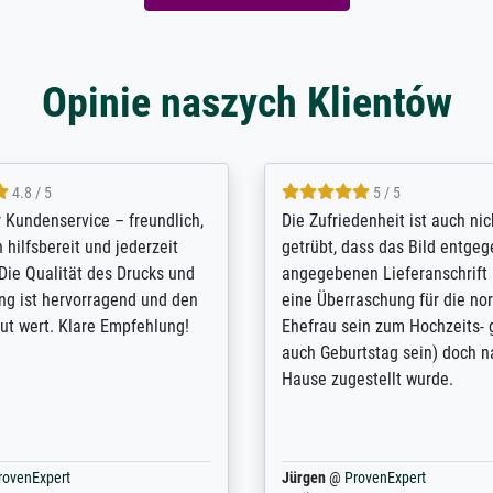
Opinie naszych Klientów
5 / 5
4.8 / 5
innerungsbuch mit der
Hervorragende Qualität. Man 
eines Großvaters aus dem 1.
vieles anpassen lassen, wie z
enötigte ich ein
Randentfernung, Farbe, Hellig
lles Bild. Das habe ich bei
Kontrast und Weiteres. Sehr 
nden. Bei der Auswahl der
Kontaktperson per Mail. Das B
-Qualität wurde ich sehr gut
Kunstdruck) wurde sehr gut ve
 beraten. Der Versand mit
sehr starke Papprolle mit Pla
ppe war perfekt. Ich bin sehr
und innen mit Papierknüllern 
und empfehle Sie gerne
Zwischenräumen gefüllt. Einzig
en ...
ovenExpert
Anonym
@
ProvenExpert