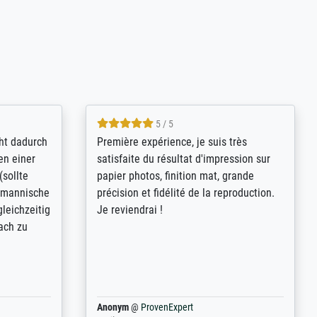
4.8 / 5
kann sich
Qualité absolument irréprochable.
.B.:
Extraordinaire diversité des thèmes
keit,
abordés et personnalisation des
freundliche
demandes (recadrage, réajustement des
ild (ein
couleurs). Relation clientèle parfaite.
rpackt -
Transport, réception sans aucun
stikdeckeln
problème. Merci à toute l'équipe ! Hervé
in den
 der P...
Anonym
@
ProvenExpert