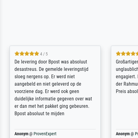
5 / 5
Sehr gute Qualität des Leinwanddrucks
Für ein Er
und des Rahmens! Unser Bild wurde
Feldpost m
sehr sorgfältig und sicher verpackt, so
Weltkrieg b
dass es unbeschadet bei uns ankam. Es
ausdrucksvo
wird nicht unser letzter Meisterdruck
Ihnen gefu
sein. Vielen Dank!
Fotopapier
am Telefon
stabiler Pa
zufrieden 
weiter. Viel
Reinhold,
@
ProvenExpert
Margot
@
Pr