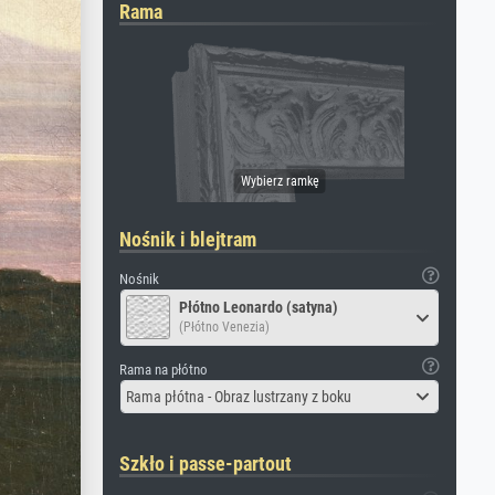
Rama
Nośnik i blejtram
Nośnik
Płótno Leonardo (satyna)
(Płótno Venezia)
Rama na płótno
Rama płótna - Obraz lustrzany z boku
Szkło i passe-partout