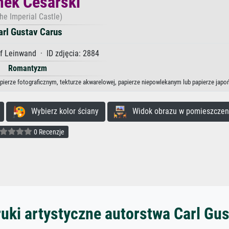
ek Cesarski
he Imperial Castle)
arl Gustav Carus
f Leinwand · ID zdjęcia: 2884
Romantyzm
apierze fotograficznym, tekturze akwarelowej, papierze niepowlekanym lub papierze japo
Wybierz kolor ściany
Widok obrazu w pomieszczen
0 Recenzje
uki artystyczne autorstwa Carl Gu