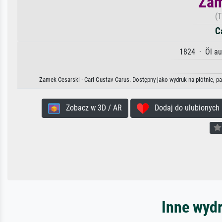
Zam
(T
C
1824 · Öl au
Zamek Cesarski · Carl Gustav Carus. Dostępny jako wydruk na płótnie, p
Zobacz w 3D / AR
Dodaj do ulubionych
Inne wydr