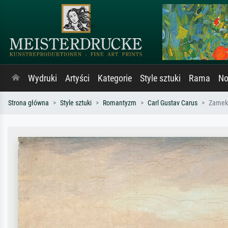
Wydruki
Artyści
Kategorie
Style sztuki
Rama
No
Strona główna
Style sztuki
Romantyzm
Carl Gustav Carus
Zamek 