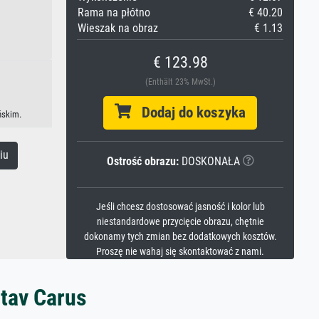
Rama na płótno
€ 40.20
Wieszak na obraz
€ 1.13
€ 123.98
(Enthält 23% MwSt.)
Dodaj do koszyka
ńskim.
iu
Ostrość obrazu:
DOSKONAŁA
Jeśli chcesz dostosować jasność i kolor lub
niestandardowe przycięcie obrazu, chętnie
dokonamy tych zmian bez dodatkowych kosztów.
Proszę nie wahaj się skontaktować z nami.
stav Carus