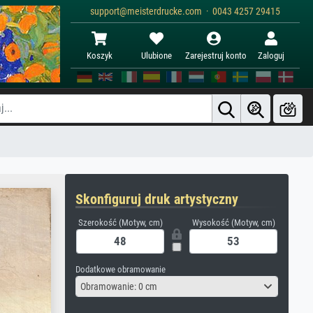
support@meisterdrucke.com · 0043 4257 29415
Koszyk
Ulubione
Zarejestruj konto
Zaloguj
Skonfiguruj druk artystyczny
Szerokość (Motyw, cm)
Wysokość (Motyw, cm)
Dodatkowe obramowanie
Obramowanie: 0 cm