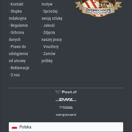
· Kontakt
motyw
· Stopka
· Sprzedaj
redakcyjna
swoją sztukę
· Regulamin
· Jakość
· Ochrona
· Zdjęcia
danych
naszej pracy
· Prawo do
· Vouchery
odstąpienia
· Zamów
od umowy
próbkę
· Reklamacje
· O nas
Polska