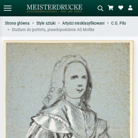
Strona główna
Style sztuki
Artyści niesklasyfikowani
C.G. Pilo
Studium do portretu, prawdopodobnie AG Moltke
Wyszukiwanie standardowe
Wyszukiwanie obrazów AI
Szukaj wg artysty, tytułu lub stylu – np.
Opisz scenę – np. zielona łąka,
Monet, Gwiaździsta noc,
abstrakcja z czerwienią, ciemny olej,
impresjonizm, fala Hokusaia, akt.
stojący akt obok drzewa.