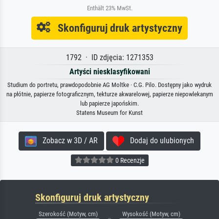
Enthält 23% MwSt.
Skonfiguruj druk artystyczny
1792 · ID zdjęcia: 1271353
Artyści niesklasyfikowani
Studium do portretu, prawdopodobnie AG Moltke · C.G. Pilo. Dostępny jako wydruk
na płótnie, papierze fotograficznym, tekturze akwarelowej, papierze niepowlekanym
lub papierze japońskim.
Statens Museum for Kunst
Zobacz w 3D / AR
Dodaj do ulubionych
0 Recenzje
Skonfiguruj druk artystyczny
Szerokość (Motyw, cm)
Wysokość (Motyw, cm)