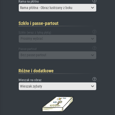
Rama na płótno
Rama płótna - Obraz lustrzany z boku
Szkło i passe-partout
Szkło (wraz z tylną płytą)
Prosimy wybrać
Passe-partout
Bez passe-partout
Różne i dodatkowe
Wieszak na obraz
Wieszak zębaty