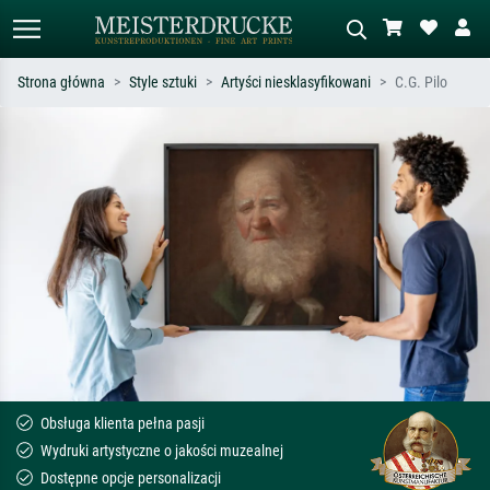
Strona główna
Style sztuki
Artyści niesklasyfikowani
C.G. Pilo
Wyszukiwanie standardowe
Wyszukiwanie obrazów AI
Szukaj wg artysty, tytułu lub stylu – np.
Opisz scenę – np. zielona łąka,
Monet, Gwiaździsta noc,
abstrakcja z czerwienią, ciemny olej,
impresjonizm, fala Hokusaia, akt.
stojący akt obok drzewa.
Obsługa klienta pełna pasji
Wydruki artystyczne o jakości muzealnej
Dostępne opcje personalizacji