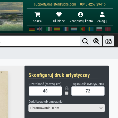
support@meisterdrucke.com · 0043 4257 29415
Koszyk
Ulubione
Zarejestruj konto
Zaloguj
Skonfiguruj druk artystyczny
Szerokość (Motyw, cm)
Wysokość (Motyw, cm)
Dodatkowe obramowanie
Obramowanie: 0 cm