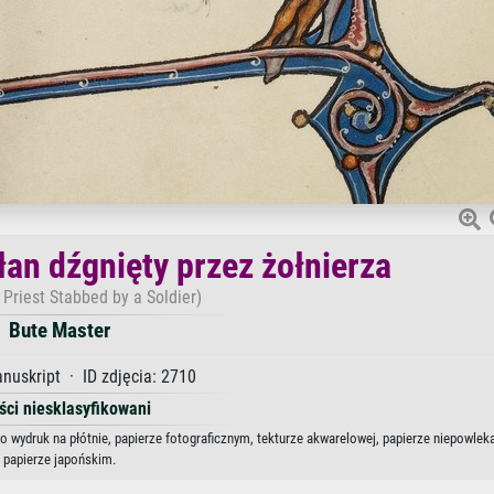
an dźgnięty przez żołnierza
A Priest Stabbed by a Soldier)
Bute Master
uskript · ID zdjęcia: 2710
ści niesklasyfikowani
o wydruk na płótnie, papierze fotograficznym, tekturze akwarelowej, papierze niepowlek
papierze japońskim.