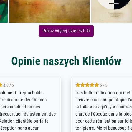
Pokaż więcej dzieł sztuki
Opinie naszych Klientów
5 / 5
4 / 5
bin sehr über die Qualität
De levering door Bpost was a
Diese Drucke haben all´meine
desastreus. De gemelde lever
n übertroffen. Desgleichen
sloeg nergens op. Er werd nie
 der Bestellung. Grosses
aangebeld en niet geleverd o
t.
voorziene dag. Er werd ook g
duidelijke informatie gegeve