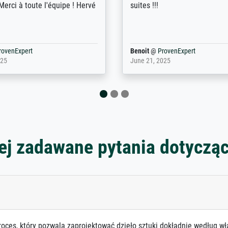
er dan met het pakket ging g
Bpost absoluut te mijden
rovenExpert
Anonym
@
ProvenExpert
5
December 12, 2025
ej zadawane pytania dotyczą
roces, który pozwala zaprojektować dzieło sztuki dokładnie według wł