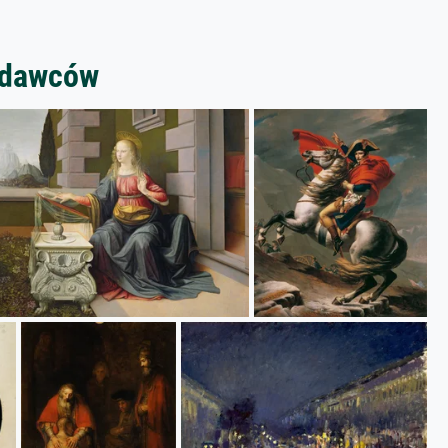
zedawców