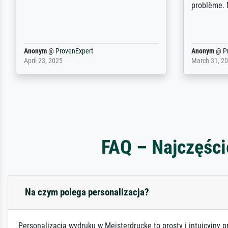
wordt krijg je ook een aantal werken van
andere wat het onoverzichtelijk maakt
(bvb zoek Ros = ook Rops, Rose etc).
Waarom duidt u ...
philip
@
ProvenExpert
Anonym
@
P
September 23, 2025
April 20, 202
FAQ – Najczęści
Na czym polega personalizacja?
Personalizacja wydruku w Meisterdrucke to prosty i intuicyjny p