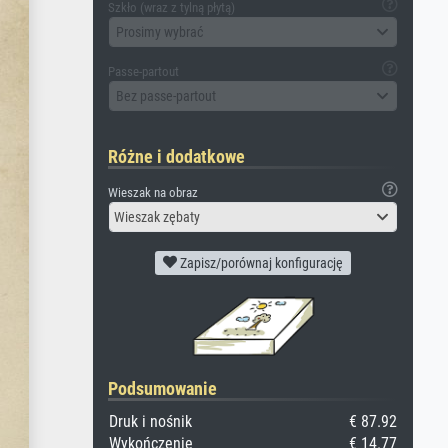
Szkło (wraz z tylną płytą)
Prosimy wybrać
Passe-partout
Bez passe-partout
Różne i dodatkowe
Wieszak na obraz
Wieszak zębaty
Zapisz/porównaj konfigurację
Podsumowanie
Druk i nośnik
€ 87.92
Wykończenie
€ 14.77