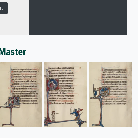
iu
 Master