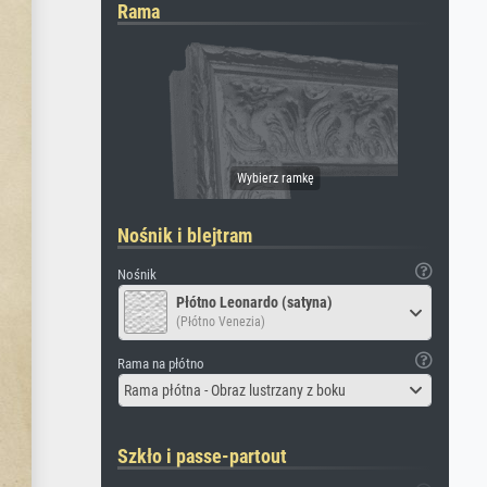
Rama
Nośnik i blejtram
Nośnik
Płótno Leonardo (satyna)
(Płótno Venezia)
Rama na płótno
Rama płótna - Obraz lustrzany z boku
Szkło i passe-partout