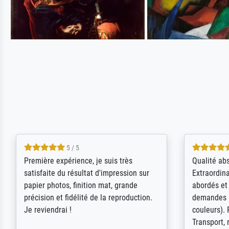
4.5 / 5
ik beoordeel Meisterdrucke zeer
Wow....ich 
positief. Door de 69505 beschikbare
erstaunt. 
kunstenaars scrollen is echter
Erwartunge
onbegonnen werk (na stoppen begint
der Ablauf
het weer van voor af aan). Als er naar
Komplimen
een bepaalde kunstenaar gevraagd