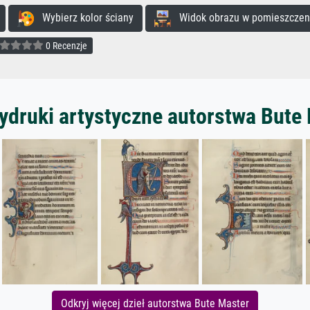
Wybierz kolor ściany
Widok obrazu w pomieszczen
0 Recenzje
ydruki artystyczne autorstwa Bute
Odkryj więcej dzieł autorstwa Bute Master