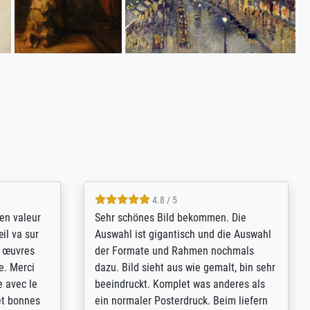
4.8 / 5
bsoluut
So, I ordered a large print of The
ingstijd
Annunciation by Fra Angelico from a
t
very large and popular American
p de
"art/poster" site advertising giclee print
een
quality. The quality for a large print was
n over wat
atrocious. They refunded me when I sent