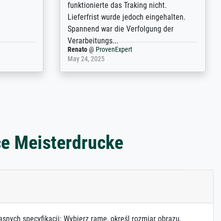
ebeuren.
pictures of the blurry print vs. a
Wikipedia commons representation.
They stated they couldn't do ...
Anonym
@
ProvenExpert
December 4, 2025
ce Meisterdrucke
asnych specyfikacji: Wybierz ramę, określ rozmiar obrazu,