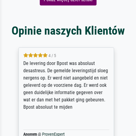
Opinie naszych Klientów
5 / 5
Sehr gute Qualität des Leinwanddrucks und
des Rahmens! Unser Bild wurde sehr
sorgfältig und sicher verpackt, so dass es
unbeschadet bei uns ankam. Es wird nicht
unser letzter Meisterdruck sein. Vielen
Dank!
Reinhold,
@
ProvenExpert