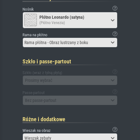
Nośnik
Płótno Leonardo (satyna)
(Płótno Venezia)
Rama na płótno
Rama płótna - Obraz lustrzany z boku
Szkło i passe-partout
Szkło (wraz z tylną płytą)
Prosimy wybrać
Passe-partout
Bez passe-partout
Różne i dodatkowe
Wieszak na obraz
Wieszak zębaty