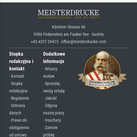
Kärntner Strasse 46
9586 Finkenstein am Faaker See · Austria
+43 4257 29415 · office@meisterdrucke.com
Stopka
Dodatkowe
redakcyjna i
informacje
kontakt
· Własny
· Kontakt
motyw
· Stopka
· Sprzedaj
redakcyjna
swoją sztukę
· Regulamin
· Jakość
· Ochrona
· Zdjęcia
danych
naszej pracy
· Prawo do
· Vouchery
odstąpienia
· Zamów
od umowy
próbkę