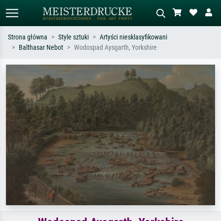
Strona główna
Style sztuki
Artyści niesklasyfikowani
Balthasar Nebot
Wodospad Aysgarth, Yorkshire
Wyszukiwanie standardowe
Wyszukiwanie obrazów AI
Szukaj wg artysty, tytułu lub stylu – np.
Opisz scenę – np. zielona łąka,
Monet, Gwiaździsta noc,
abstrakcja z czerwienią, ciemny olej,
impresjonizm, fala Hokusaia, akt.
stojący akt obok drzewa.