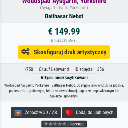
Wodospad Aysgarth, Yorkshire
(Aysgarth Falls, Yorkshire)
Balthasar Nebot
€ 149.99
Enthält 23% MwSt.
Skonfiguruj druk artystyczny
1750 · Öl auf Leinwand · ID zdjęcia: 1356
Artyści niesklasyfikowani
Wodospad Aysgarth, Yorkshire · Balthasar Nebot. Dostępny jako wydruk na płótnie,
papierze fotograficznym, tekturze akwarelowej, papierze niepowlekanym lub
papierze japońskim.
Zobacz w 3D / AR
Dodaj do ulubionych
0 Recenzje