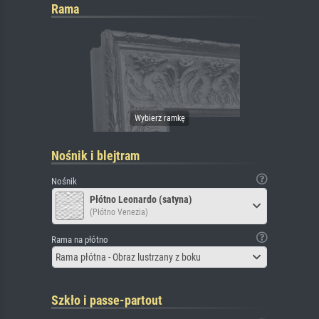
Rama
Nośnik i blejtram
Nośnik
Płótno Leonardo (satyna)
(Płótno Venezia)
Rama na płótno
Rama płótna - Obraz lustrzany z boku
Szkło i passe-partout