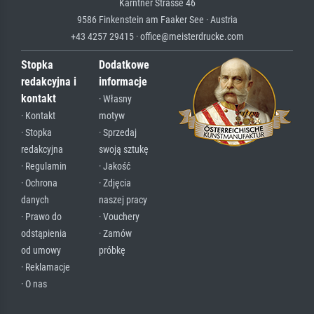
Kärntner Strasse 46
9586 Finkenstein am Faaker See · Austria
+43 4257 29415 · office@meisterdrucke.com
Stopka
Dodatkowe
redakcyjna i
informacje
kontakt
· Własny
· Kontakt
motyw
· Stopka
· Sprzedaj
redakcyjna
swoją sztukę
· Regulamin
· Jakość
· Ochrona
· Zdjęcia
danych
naszej pracy
· Prawo do
· Vouchery
odstąpienia
· Zamów
od umowy
próbkę
· Reklamacje
· O nas