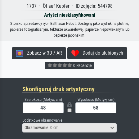
1737 · Öl auf Kupfer · ID zdjęcia: 544798
Artyści niesklasyfikowani
Stoisko sprzedawcy ryb · Balthasar Nebot. Dostępny jako wydruk na płótnie,
papierze fotograficznym, tekturze akwarelowej, papierze niepowlekanym lub
papierze japońskim.
Zobacz w 3D / AR
Dodaj do ulubionych
0 Recenzje
Skonfiguruj druk artystyczny
Szerokość (Motyw, cm)
Wysokość (Motyw, cm)
Dodatkowe obramowanie
Obramowanie: 0 cm