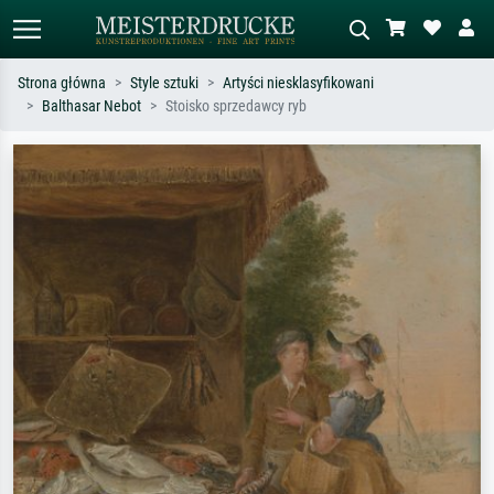
Strona główna
Style sztuki
Artyści niesklasyfikowani
Balthasar Nebot
Stoisko sprzedawcy ryb
Wyszukiwanie standardowe
Wyszukiwanie obrazów AI
Szukaj wg artysty, tytułu lub stylu – np.
Opisz scenę – np. zielona łąka,
Monet, Gwiaździsta noc,
abstrakcja z czerwienią, ciemny olej,
impresjonizm, fala Hokusaia, akt.
stojący akt obok drzewa.