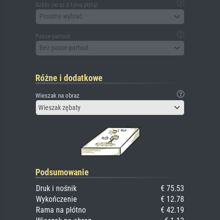
Szkło (wraz z tylną płytą)
Prosimy wybrać
Passe-partout
Bez passe-partout
Różne i dodatkowe
Wieszak na obraz
Wieszak zębaty
Podsumowanie
Druk i nośnik
€ 75.53
Wykończenie
€ 12.78
Rama na płótno
€ 42.19