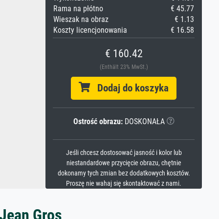
Rama na płótno
€ 45.77
Wieszak na obraz
€ 1.13
Koszty licencjonowania
€ 16.58
€ 160.42
(Enthält 23% MwSt.)
Dodaj do koszyka
Ostrość obrazu:
DOSKONAŁA
Jeśli chcesz dostosować jasność i kolor lub
niestandardowe przycięcie obrazu, chętnie
dokonamy tych zmian bez dodatkowych kosztów.
Proszę nie wahaj się skontaktować z nami.
-Jean Gros