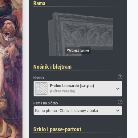
Rama
Nośnik i blejtram
Nośnik
Płótno Leonardo (satyna)
(Płótno Venezia)
Rama na płótno
Rama płótna - Obraz lustrzany z boku
Szkło i passe-partout