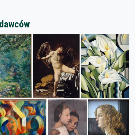
zedawców