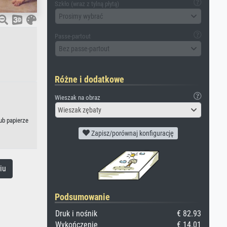
Szkło (wraz z tylną płytą)
Prosimy wybrać
Passe-partout
Bez passe-partout
Różne i dodatkowe
Wieszak na obraz
Wieszak zębaty
ub papierze
Zapisz/porównaj konfigurację
iu
Podsumowanie
Druk i nośnik
€ 82.93
Wykończenie
€ 14.01