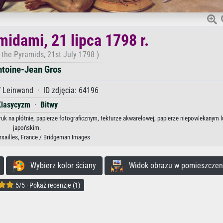
midami, 21 lipca 1798 r.
 the Pyramids, 21st July 1798 )
ntoine-Jean Gros
 Leinwand · ID zdjęcia: 64196
Klasycyzm
·
Bitwy
ruk na płótnie, papierze fotograficznym, tekturze akwarelowej, papierze niepowlekanym l
japońskim.
rsailles, France / Bridgeman Images
Wybierz kolor ściany
Widok obrazu w pomieszczen
5/5 · Pokaż recenzje (1)