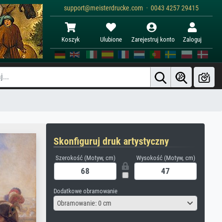
support@meisterdrucke.com · 0043 4257 29415
Koszyk
Ulubione
Zarejestruj konto
Zaloguj
Skonfiguruj druk artystyczny
Szerokość (Motyw, cm)
Wysokość (Motyw, cm)
Dodatkowe obramowanie
Obramowanie: 0 cm