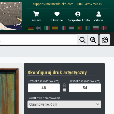
support@meisterdrucke.com · 0043 4257 29415
Koszyk
Ulubione
Zarejestruj konto
Zaloguj
Skonfiguruj druk artystyczny
Szerokość (Motyw, cm)
Wysokość (Motyw, cm)
Dodatkowe obramowanie
Obramowanie: 0 cm