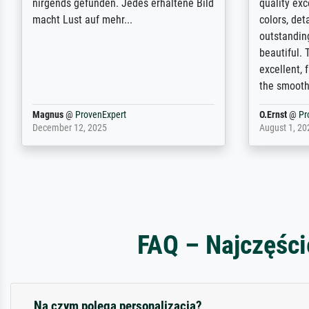
wurde aber letztlich sogar etwas
results for
unterschritten. Die Qualität des Papiers
client. Th
und des Drucks (Farben, Details usw.) ist
repertoire 
nicht nur gut, sondern hervorragend.
will provid
Selbst ein Druck ist damit ein Kunstwerk
regards to 
im eigenen Sinne. Definitiv den Pre...
repertoire
Dr.
@
ProvenExpert
Anonym
@
P
February 3, 2026
April 22, 202
FAQ – Najczęści
Na czym polega personalizacja?