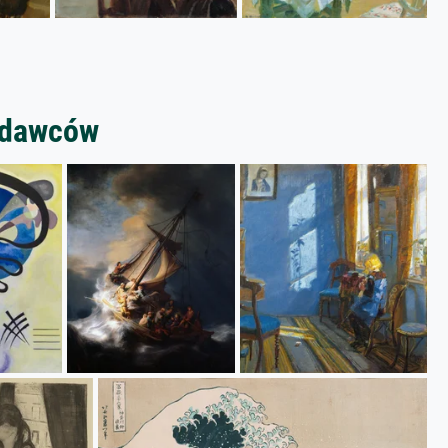
zedawców