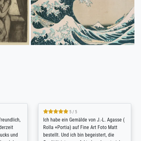
4.8 / 5
tomer
Qualité absolument irréprochable.
inting is
Extraordinaire diversité des thèmes
inguish
abordés et personnalisation des