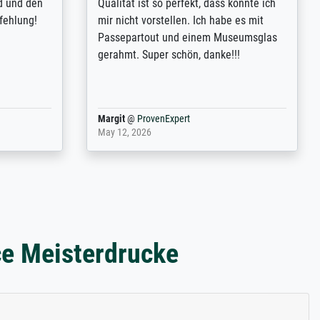
 my go-to
demandes (recadrage, réajustement des
m now on -
couleurs). Relation clientèle parfaite.
xcellent -
Transport, réception sans aucun
 the work
problème. Merci à toute l'équipe ! Hervé
port
Anonym
@
ProvenExpert
March 31, 2025
ce Meisterdrucke