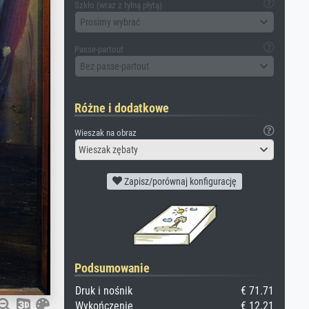
Szkło (wraz z tylną płytą)
Prosimy wybrać
Passe-partout
Bez passe-partout
Różne i dodatkowe
Wieszak na obraz
Wieszak zębaty
Zapisz/porównaj konfigurację
Podsumowanie
Druk i nośnik
€ 71.71
Wykończenie
€ 12.21