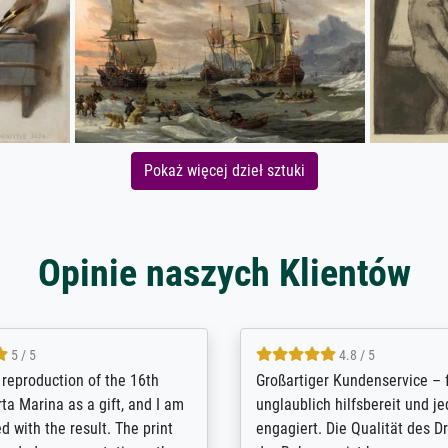
Pokaż więcej dzieł sztuki
Opinie naszych Klientów
5 / 5
5 / 5
t Meisterdrucke strives to
Outstanding quality and cus
lients demands, and provides
support. - the quality of the pr
ice on how to obtain the best
excellent and difficult to dist