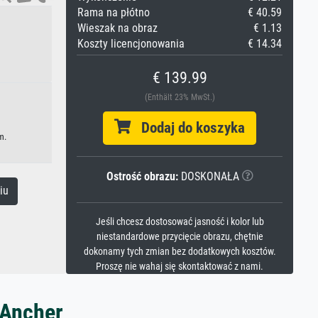
Rama na płótno
€ 40.59
Wieszak na obraz
€ 1.13
Koszty licencjonowania
€ 14.34
€ 139.99
(Enthält 23% MwSt.)
Dodaj do koszyka
m.
Ostrość obrazu:
DOSKONAŁA
iu
Jeśli chcesz dostosować jasność i kolor lub
niestandardowe przycięcie obrazu, chętnie
dokonamy tych zmian bez dodatkowych kosztów.
Proszę nie wahaj się skontaktować z nami.
 Ancher