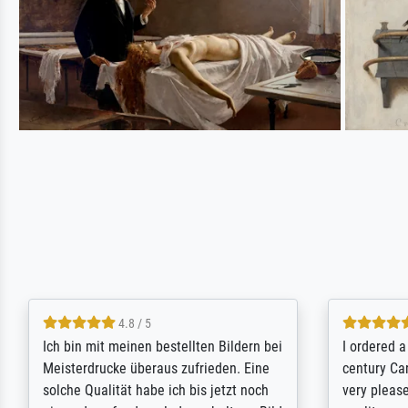
5 / 5
Rundum positive Erfahrung. Die
The team a
Ausführung des Auftrags hat eine Weile
meet its c
gedauert, die angekündigte Lieferzeit
expert adv