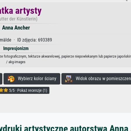
tka artysty
tter der Künstlerin)
Anna Ancher
mälde · ID zdjęcia: 693389
Impresjonizm
rze fotograficznym, tekturze akwarelowej, papierze niepowlekanym lub papierze japoński
/ akg-images
Wybierz kolor ściany
Widok obrazu w pomieszczen
5/5 · Pokaż recenzje (1)
ydruki artystyczne autorstwa Anna