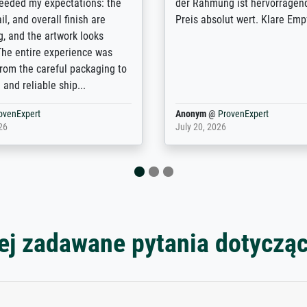
 the prints requested by the
from the real thing; it will be
e company has a vast
for high-quality art prints fro
of prints to choose from, and
the quality of the framing is e
e excellent service also with
the customisation options for
prints which are not in that
are broad - the customer sup
. Highly recommended!
colleagues are truly super...
rovenExpert
Anonym
@
ProvenExpert
6
January 12, 2026
ej zadawane pytania dotyczą