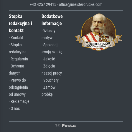
+43 4257 29415 · office@meisterdrucke.com
Stopka
Dodatkowe
redakcyjna i
informacje
kontakt
· Własny
· Kontakt
motyw
· Stopka
· Sprzedaj
redakcyjna
swoją sztukę
· Regulamin
· Jakość
· Ochrona
· Zdjęcia
danych
naszej pracy
· Prawo do
· Vouchery
odstąpienia
· Zamów
od umowy
próbkę
· Reklamacje
· O nas