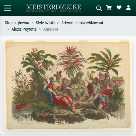
Strona główna
Style sztuki
Artyści niesklasyfikowani
Alexis Peyrotte
Ameryka
Wyszukiwanie standardowe
Wyszukiwanie obrazów AI
Szukaj wg artysty, tytułu lub stylu – np.
Opisz scenę – np. zielona łąka,
Monet, Gwiaździsta noc,
abstrakcja z czerwienią, ciemny olej,
impresjonizm, fala Hokusaia, akt.
stojący akt obok drzewa.