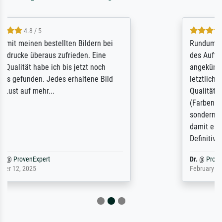
5 / 5
Rundum positive Erfahrung. Die Ausführung
des Auftrags hat eine Weile gedauert, die
angekündigte Lieferzeit wurde aber
letztlich sogar etwas unterschritten. Die
Qualität des Papiers und des Drucks
(Farben, Details usw.) ist nicht nur gut,
sondern hervorragend. Selbst ein Druck ist
damit ein Kunstwerk im eigenen Sinne.
Definitiv den Pre...
Dr.
@
ProvenExpert
February 3, 2026