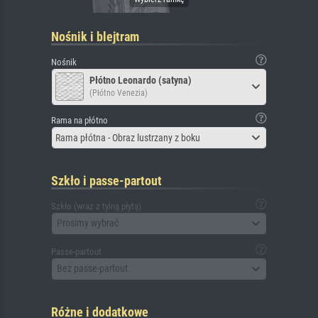
Nośnik i blejtram
Nośnik
Płótno Leonardo (satyna)
(Płótno Venezia)
Rama na płótno
Rama płótna - Obraz lustrzany z boku
Szkło i passe-partout
Szkło (wraz z tylną płytą)
Prosimy wybrać
Passe-partout
Bez passe-partout
Różne i dodatkowe