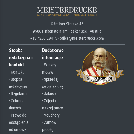
Kärntner Strasse 46
9586 Finkenstein am Faaker See · Austria
+43 4257 29415 · office@meisterdrucke.com
Stopka
Dodatkowe
redakcyjna i
informacje
kontakt
· Własny
· Kontakt
motyw
· Stopka
· Sprzedaj
redakcyjna
swoją sztukę
· Regulamin
· Jakość
· Ochrona
· Zdjęcia
danych
naszej pracy
· Prawo do
· Vouchery
odstąpienia
· Zamów
od umowy
próbkę