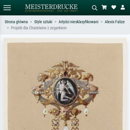
Strona główna
Style sztuki
Artyści niesklasyfikowani
Alexis Falize
Projekt dla Chatelaine z zegarkiem
Wyszukiwanie standardowe
Wyszukiwanie obrazów AI
Szukaj wg artysty, tytułu lub stylu – np.
Opisz scenę – np. zielona łąka,
Monet, Gwiaździsta noc,
abstrakcja z czerwienią, ciemny olej,
impresjonizm, fala Hokusaia, akt.
stojący akt obok drzewa.