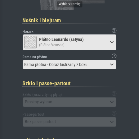
Nośnik i blejtram
Nośnik
Płótno Leonardo (satyna)
(Płótno Venezia)
Rama na płótno
Rama płótna - Obraz lustrzany z boku
Szkło i passe-partout
Szkło (wraz z tylną płytą)
Prosimy wybrać
Passe-partout
Bez passe-partout