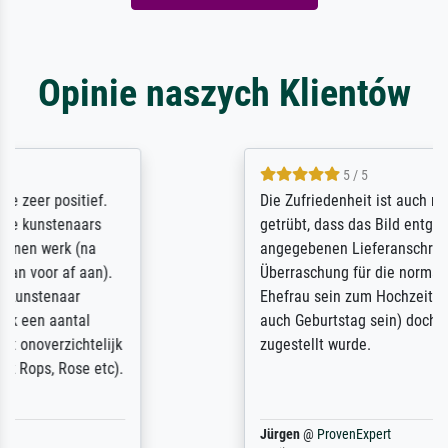
Opinie naszych Klientów
5 / 5
Die Zufriedenheit ist auch nicht dadurch
getrübt, dass das Bild entgegen einer
angegebenen Lieferanschrift (sollte eine
Überraschung für die normannische
Ehefrau sein zum Hochzeits- gleichzeitig
auch Geburtstag sein) doch nach zu Hause
zugestellt wurde.
Jürgen
@
ProvenExpert