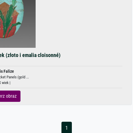
k (złoto i emalia cloisonné)
is Falize
ket Panels (gold ...
X wiek |
rz obraz
1