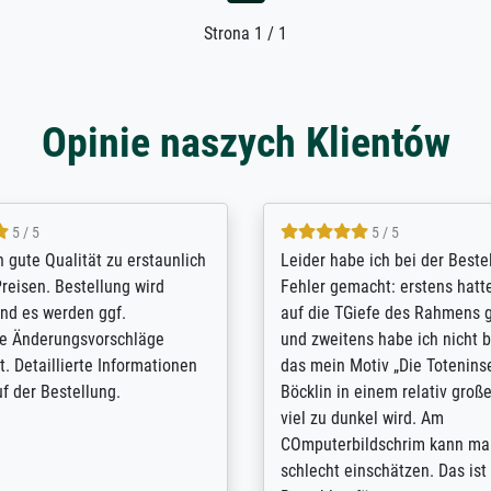
Strona 1 / 1
Opinie naszych Klientów
5 / 5
5 / 5
/ Highly recommended. The
The team at Meisterdrucke st
 ordering and payment process
meet its clients demands, an
shipping was efficient and
expert advice on how to obtai
self exceeds expectations. I
results for the prints request
n the UK and found the site
client. The company has a va
or a specific print - I am very
repertoire of prints to choose
with the service and the
will provide excellent service
regards to prints which are no
repertoire. Highly recommen