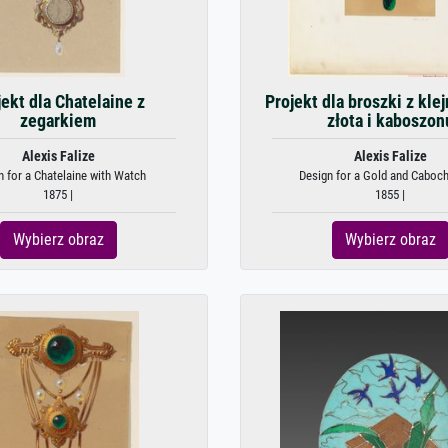
jekt dla Chatelaine z
Projekt dla broszki z kle
zegarkiem
złota i kaboszon
Alexis Falize
Alexis Falize
n for a Chatelaine with Watch
Design for a Gold and Caboch
1875 |
1855 |
Wybierz obraz
Wybierz obraz