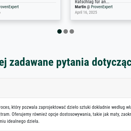
nExpert
Anonym
@
ProvenExpert
 2025
April 22, 2026
ej zadawane pytania dotyczą
roces, który pozwala zaprojektować dzieło sztuki dokładnie według wł
jtram. Oferujemy również opcje dostosowywania, takie jak maty, zaokr
niu idealnego dzieła.