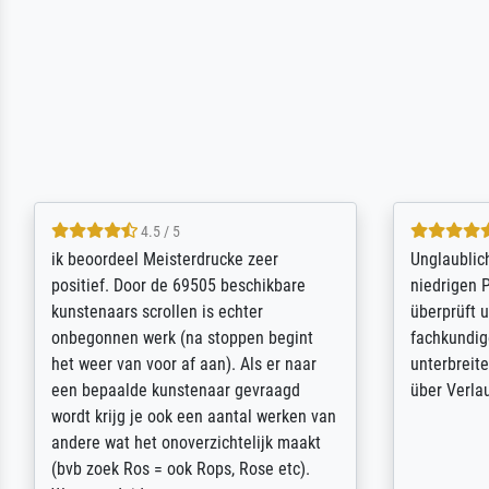
5 / 5
Die Zufriedenheit ist auch nicht dadurch
Excellent 
getrübt, dass das Bild entgegen einer
selection,
angegebenen Lieferanschrift (sollte
were easy, 
eine Überraschung für die normannische
the item it
Ehefrau sein zum Hochzeits- gleichzeitig
am based i
auch Geburtstag sein) doch nach zu
searching f
Hause zugestellt wurde.
impressed 
quality.