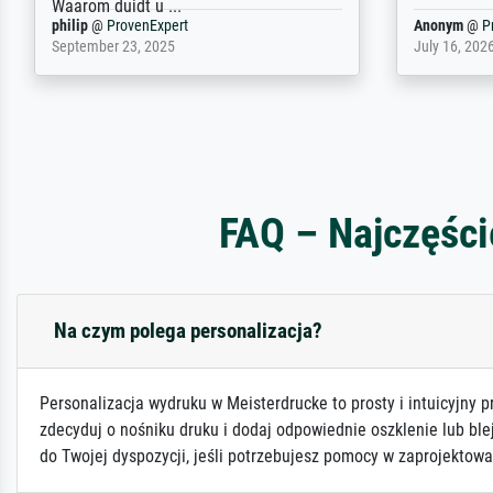
Jürgen
@
ProvenExpert
SJL
@
Prove
April 22, 2026
December 2,
FAQ – Najczęści
Na czym polega personalizacja?
Personalizacja wydruku w Meisterdrucke to prosty i intuicyjny p
zdecyduj o nośniku druku i dodaj odpowiednie oszklenie lub ble
do Twojej dyspozycji, jeśli potrzebujesz pomocy w zaprojektowa