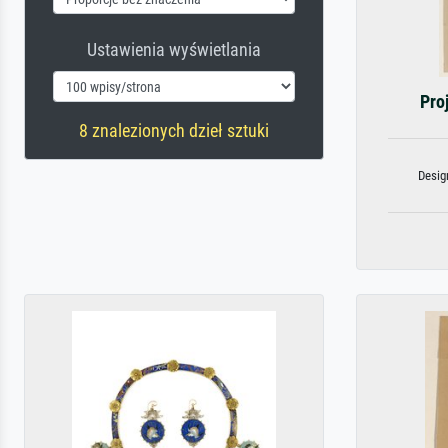
Ustawienia wyświetlania
Pro
8 znalezionych dzieł sztuki
Desig