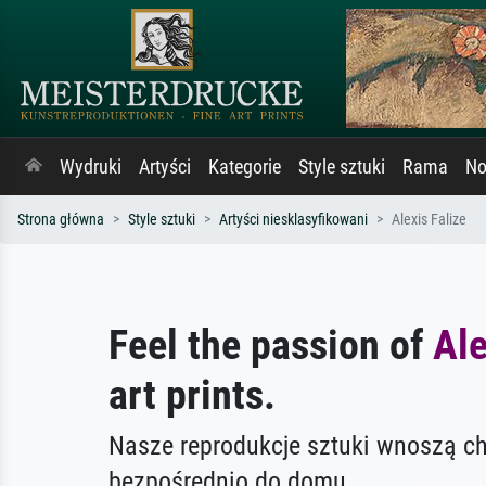
Wydruki
Artyści
Kategorie
Style sztuki
Rama
No
Strona główna
Style sztuki
Artyści niesklasyfikowani
Alexis Falize
Feel the passion of
Ale
art prints.
Nasze reprodukcje sztuki wnoszą c
bezpośrednio do domu.