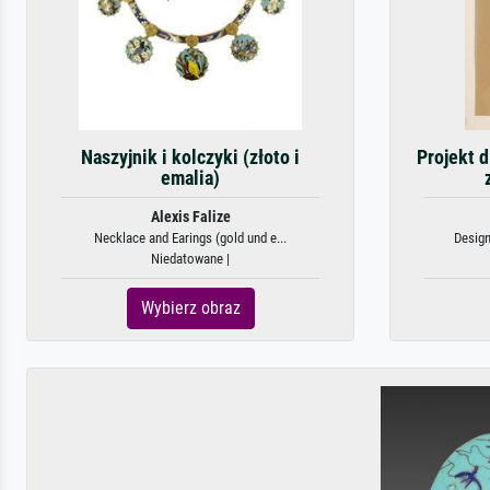
Naszyjnik i kolczyki (złoto i
Projekt d
emalia)
Alexis Falize
Necklace and Earings (gold und e...
Design
Niedatowane |
Wybierz obraz