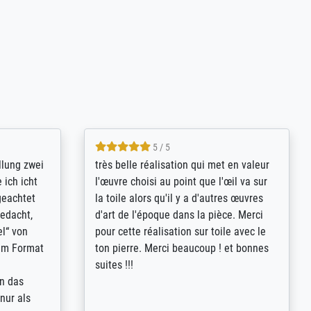
5 / 5
rives to
eine große Auswahl an Bildern und
d provides
deren Reproduktionsmöglichkeiten;
n the best
wurde sehr gut durch die einzelnen
ed by the
Bestellkriterien geführt, verständliche
st
Erklärungen, z.B. mit Bilddarstellungen,
 from, and
werde auf jeden Fall meine guten
 also with
Erfahrungen weitergeben.
t in that
ded!