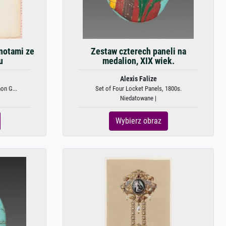
jnotami ze
Zestaw czterech paneli na
u
medalion, XIX wiek.
Alexis Falize
on G...
Set of Four Locket Panels, 1800s.
Niedatowane |
Wybierz obraz