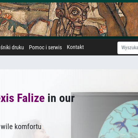
Kontakt
śniki druku
Pomoc i serwis
xis Falize
in our
hwile komfortu