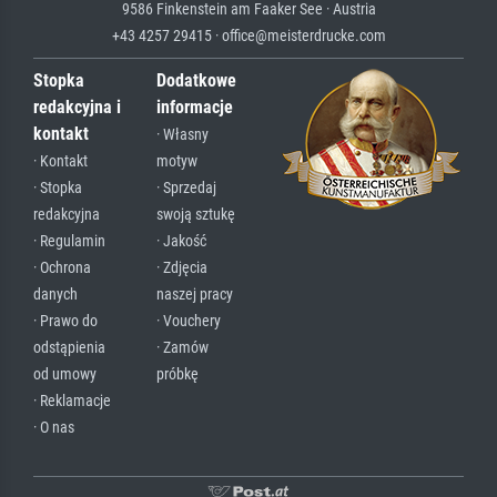
9586 Finkenstein am Faaker See · Austria
+43 4257 29415 · office@meisterdrucke.com
Stopka
Dodatkowe
redakcyjna i
informacje
kontakt
· Własny
· Kontakt
motyw
· Stopka
· Sprzedaj
redakcyjna
swoją sztukę
· Regulamin
· Jakość
· Ochrona
· Zdjęcia
danych
naszej pracy
· Prawo do
· Vouchery
odstąpienia
· Zamów
od umowy
próbkę
· Reklamacje
· O nas