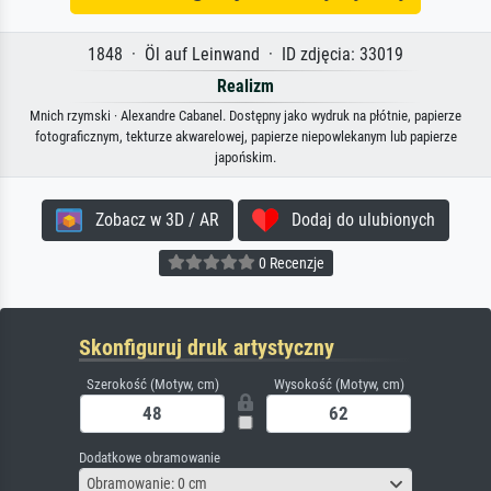
1848 · Öl auf Leinwand · ID zdjęcia: 33019
Realizm
Mnich rzymski · Alexandre Cabanel. Dostępny jako wydruk na płótnie, papierze
fotograficznym, tekturze akwarelowej, papierze niepowlekanym lub papierze
japońskim.
Zobacz w 3D / AR
Dodaj do ulubionych
0 Recenzje
Skonfiguruj druk artystyczny
Szerokość (Motyw, cm)
Wysokość (Motyw, cm)
Dodatkowe obramowanie
Obramowanie: 0 cm