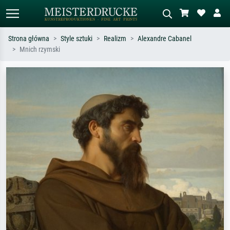
Strona główna
Style sztuki
Realizm
Alexandre Cabanel
Mnich rzymski
Wyszukiwanie standardowe
Wyszukiwanie obrazów AI
Szukaj wg artysty, tytułu lub stylu – np.
Opisz scenę – np. zielona łąka,
Monet, Gwiaździsta noc,
abstrakcja z czerwienią, ciemny olej,
impresjonizm, fala Hokusaia, akt.
stojący akt obok drzewa.