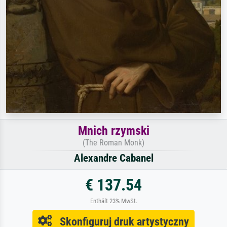
Mnich rzymski
(The Roman Monk)
Alexandre Cabanel
€ 137.54
Enthält 23% MwSt.
Skonfiguruj druk artystyczny