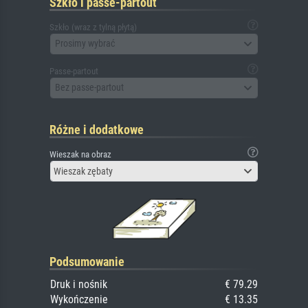
Szkło i passe-partout
Szkło (wraz z tylną płytą)
Prosimy wybrać
Passe-partout
Bez passe-partout
Różne i dodatkowe
Wieszak na obraz
Wieszak zębaty
Podsumowanie
Druk i nośnik
€ 79.29
Wykończenie
€ 13.35