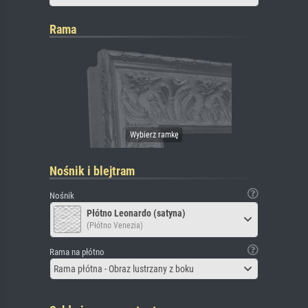
Rama
Nośnik i blejtram
Nośnik
Płótno Leonardo (satyna)
(Płótno Venezia)
Rama na płótno
Rama płótna - Obraz lustrzany z boku