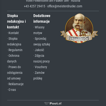
9586 Finkenstein am Faaker See · Austria
+43 4257 29415 · office@meisterdrucke.com
Stopka
Dodatkowe
redakcyjna i
informacje
kontakt
· Własny
· Kontakt
motyw
· Stopka
· Sprzedaj
redakcyjna
swoją sztukę
· Regulamin
· Jakość
· Ochrona
· Zdjęcia
danych
naszej pracy
· Prawo do
· Vouchery
odstąpienia
· Zamów
od umowy
próbkę
· Reklamacje
· O nas