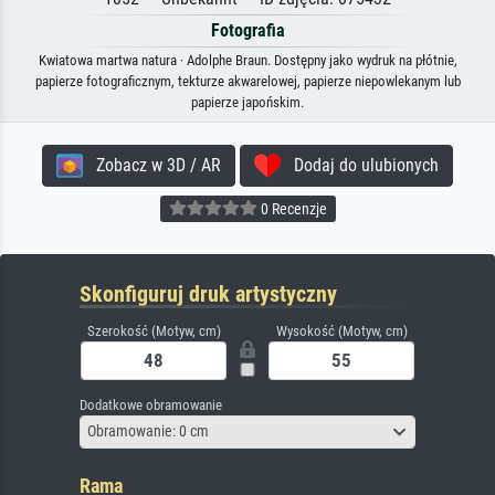
Fotografia
Kwiatowa martwa natura · Adolphe Braun. Dostępny jako wydruk na płótnie,
papierze fotograficznym, tekturze akwarelowej, papierze niepowlekanym lub
papierze japońskim.
Zobacz w 3D / AR
Dodaj do ulubionych
0 Recenzje
Skonfiguruj druk artystyczny
Szerokość (Motyw, cm)
Wysokość (Motyw, cm)
Dodatkowe obramowanie
Obramowanie: 0 cm
Rama