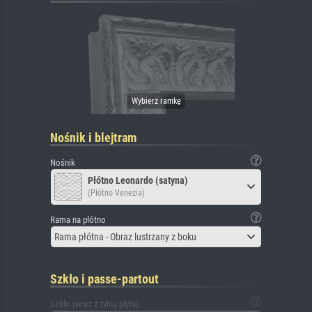
Nośnik i blejtram
Nośnik
Płótno Leonardo (satyna)
(Płótno Venezia)
Rama na płótno
Rama płótna - Obraz lustrzany z boku
Szkło i passe-partout
Szkło (wraz z tylną płytą)