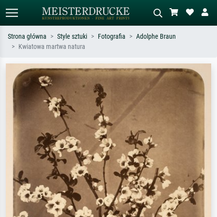
Strona główna
Style sztuki
Fotografia
Adolphe Braun
Kwiatowa martwa natura
Wyszukiwanie standardowe
Wyszukiwanie obrazów AI
Szukaj wg artysty, tytułu lub stylu – np.
Opisz scenę – np. zielona łąka,
Monet, Gwiaździsta noc,
abstrakcja z czerwienią, ciemny olej,
impresjonizm, fala Hokusaia, akt.
stojący akt obok drzewa.