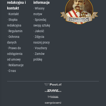
redakcyjna i
informacje
kontakt
· Własny
· Kontakt
motyw
· Stopka
· Sprzedaj
redakcyjna
swoją sztukę
· Regulamin
· Jakość
· Ochrona
· Zdjęcia
danych
naszej pracy
· Prawo do
· Vouchery
odstąpienia
· Zamów
od umowy
próbkę
· Reklamacje
· O nas