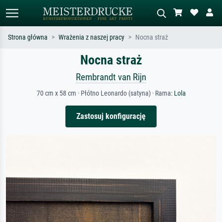
Strona główna
Wrażenia z naszej pracy
Nocna straż
Nocna straż
Wyszukiwanie standardowe
Wyszukiwanie obrazów AI
Szukaj wg artysty, tytułu lub stylu – np.
Opisz scenę – np. zielona łąka,
Rembrandt van Rijn
Monet, Gwiaździsta noc,
abstrakcja z czerwienią, ciemny olej,
impresjonizm, fala Hokusaia, akt.
stojący akt obok drzewa.
70 cm x 58 cm · Płótno Leonardo (satyna) · Rama:
Lola
Zastosuj konfigurację