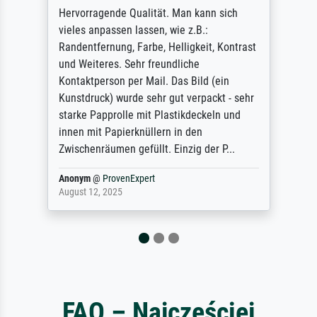
ende Qualität. Man kann sich
So, I ordered 
passen lassen, wie z.B.:
Annunciation 
rnung, Farbe, Helligkeit, Kontrast
large and pop
res. Sehr freundliche
site advertisin
rson per Mail. Das Bild (ein
quality for a 
k) wurde sehr gut verpackt - sehr
refunded me w
pprolle mit Plastikdeckeln und
blurry print 
 Papierknüllern in den
representation
äumen gefüllt. Einzig der P...
do ...
ProvenExpert
Anonym
@
Prov
 2025
December 4, 20
FAQ – Najczęściej