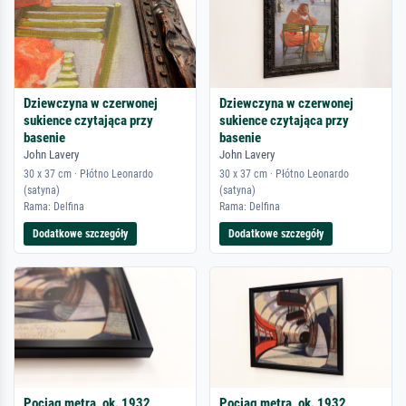
Dziewczyna w czerwonej
Dziewczyna w czerwonej
sukience czytająca przy
sukience czytająca przy
basenie
basenie
John Lavery
John Lavery
30 x 37 cm · Płótno Leonardo
30 x 37 cm · Płótno Leonardo
(satyna)
(satyna)
Rama: Delfina
Rama: Delfina
Dodatkowe szczegóły
Dodatkowe szczegóły
Pociąg metra, ok. 1932
Pociąg metra, ok. 1932