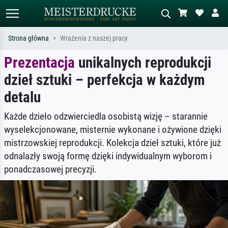
Strona główna
Wrażenia z naszej pracy
Prezentacja
unikalnych reprodukcji
Wyszukiwanie standardowe
Wyszukiwanie obrazów AI
dzieł sztuki – perfekcja w każdym
Szukaj wg artysty, tytułu lub stylu – np.
Opisz scenę – np. zielona łąka,
Monet, Gwiaździsta noc,
abstrakcja z czerwienią, ciemny olej,
detalu
impresjonizm, fala Hokusaia, akt.
stojący akt obok drzewa.
Każde dzieło odzwierciedla osobistą wizję – starannie
wyselekcjonowane, misternie wykonane i ożywione dzięki
mistrzowskiej reprodukcji. Kolekcja dzieł sztuki, które już
odnalazły swoją formę dzięki indywidualnym wyborom i
ponadczasowej precyzji.