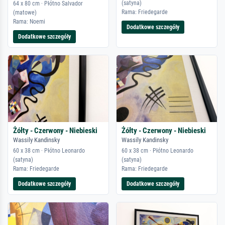
(satyna)
64 x 80 cm · Płótno Salvador
Rama: Friedegarde
(matowe)
Rama: Noemi
Dodatkowe szczegóły
Dodatkowe szczegóły
Żółty - Czerwony - Niebieski
Żółty - Czerwony - Niebieski
Wassily Kandinsky
Wassily Kandinsky
60 x 38 cm · Płótno Leonardo
60 x 38 cm · Płótno Leonardo
(satyna)
(satyna)
Rama: Friedegarde
Rama: Friedegarde
Dodatkowe szczegóły
Dodatkowe szczegóły