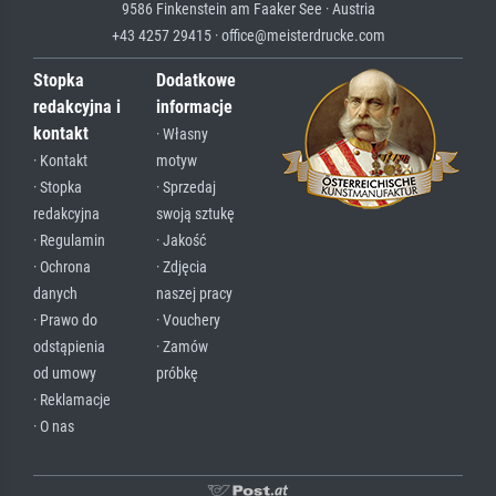
9586 Finkenstein am Faaker See · Austria
+43 4257 29415 · office@meisterdrucke.com
Stopka
Dodatkowe
redakcyjna i
informacje
kontakt
· Własny
· Kontakt
motyw
· Stopka
· Sprzedaj
redakcyjna
swoją sztukę
· Regulamin
· Jakość
· Ochrona
· Zdjęcia
danych
naszej pracy
· Prawo do
· Vouchery
odstąpienia
· Zamów
od umowy
próbkę
· Reklamacje
· O nas