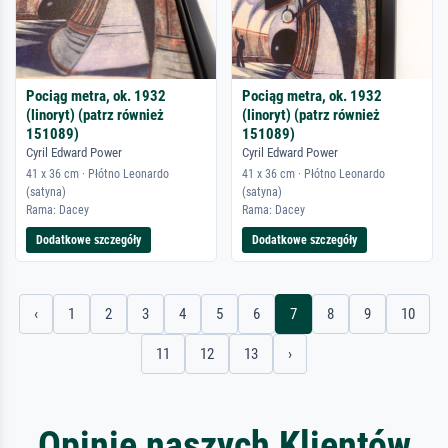
Pociąg metra, ok. 1932
Pociąg metra, ok. 1932
(linoryt) (patrz również
(linoryt) (patrz również
151089)
151089)
Cyril Edward Power
Cyril Edward Power
41 x 36 cm · Płótno Leonardo
41 x 36 cm · Płótno Leonardo
(satyna)
(satyna)
Rama: Dacey
Rama: Dacey
Dodatkowe szczegóły
Dodatkowe szczegóły
‹
1
2
3
4
5
6
7
8
9
10
11
12
13
›
Opinie naszych Klientów