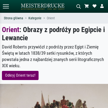
Strona główna
Kategorie
Orient
Orient
: Obrazy z podróży po Egipcie i
Wyszukiwanie standardowe
Wyszukiwanie obrazów AI
Lewancie
Szukaj wg artysty, tytułu lub stylu – np.
Opisz scenę – np. zielona łąka,
Monet, Gwiaździsta noc,
abstrakcja z czerwienią, ciemny olej,
impresjonizm, fala Hokusaia, akt.
stojący akt obok drzewa.
David Roberts przywiózł z podróży przez Egipt i Ziemię
Świętą w latach 1838/39 setki rysunków, z których
powstała jedna z najbardziej znanych serii litograficznych
XIX wieku.
Odkryj Orient teraz!