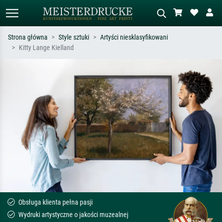
Strona główna
Style sztuki
Artyści niesklasyfikowani
Kitty Lange Kielland
Wyszukiwanie standardowe
Wyszukiwanie obrazów AI
Szukaj wg artysty, tytułu lub stylu – np.
Opisz scenę – np. zielona łąka,
Monet, Gwiaździsta noc,
abstrakcja z czerwienią, ciemny olej,
impresjonizm, fala Hokusaia, akt.
stojący akt obok drzewa.
Obsługa klienta pełna pasji
Wydruki artystyczne o jakości muzealnej