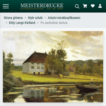
Strona główna
Style sztuki
Artyści niesklasyfikowani
Kitty Lange Kielland
Po zachodzie słońca
Wyszukiwanie standardowe
Wyszukiwanie obrazów AI
Szukaj wg artysty, tytułu lub stylu – np.
Opisz scenę – np. zielona łąka,
Monet, Gwiaździsta noc,
abstrakcja z czerwienią, ciemny olej,
impresjonizm, fala Hokusaia, akt.
stojący akt obok drzewa.