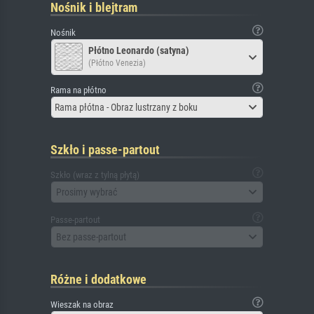
Nośnik i blejtram
Nośnik
Płótno Leonardo (satyna)
(Płótno Venezia)
Rama na płótno
Rama płótna - Obraz lustrzany z boku
Szkło i passe-partout
Szkło (wraz z tylną płytą)
Prosimy wybrać
Passe-partout
Bez passe-partout
Różne i dodatkowe
Wieszak na obraz