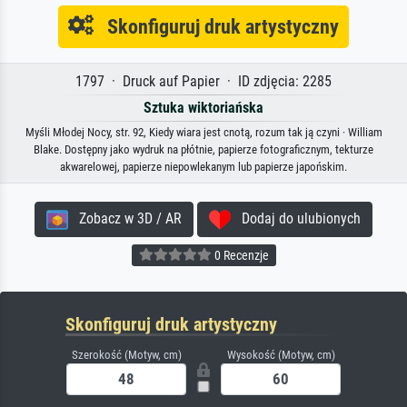
Skonfiguruj druk artystyczny
1797 · Druck auf Papier · ID zdjęcia: 2285
Sztuka wiktoriańska
Myśli Młodej Nocy, str. 92, Kiedy wiara jest cnotą, rozum tak ją czyni · William
Blake. Dostępny jako wydruk na płótnie, papierze fotograficznym, tekturze
akwarelowej, papierze niepowlekanym lub papierze japońskim.
Zobacz w 3D / AR
Dodaj do ulubionych
0 Recenzje
Skonfiguruj druk artystyczny
Szerokość (Motyw, cm)
Wysokość (Motyw, cm)