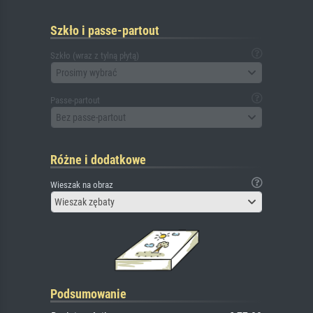
Szkło i passe-partout
Szkło (wraz z tylną płytą)
Prosimy wybrać
Passe-partout
Bez passe-partout
Różne i dodatkowe
Wieszak na obraz
Wieszak zębaty
Podsumowanie