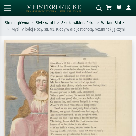
Strona główna
Style sztuki
Sztuka wiktoriańska
William Blake
Myśli Młodej Nocy, str. 92, Kiedy wiara jest cnotą, rozum tak ją czyni
Wyszukiwanie standardowe
Wyszukiwanie obrazów AI
Szukaj wg artysty, tytułu lub stylu – np.
Opisz scenę – np. zielona łąka,
Monet, Gwiaździsta noc,
abstrakcja z czerwienią, ciemny olej,
impresjonizm, fala Hokusaia, akt.
stojący akt obok drzewa.