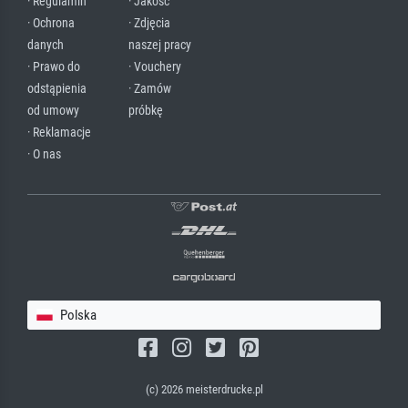
· Regulamin
· Jakość
· Ochrona
· Zdjęcia
danych
naszej pracy
· Prawo do
· Vouchery
odstąpienia
· Zamów
od umowy
próbkę
· Reklamacje
· O nas
Polska
(c) 2026 meisterdrucke.pl