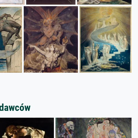
zedawców