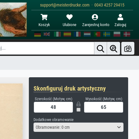
support@meisterdrucke.com · 0043 4257 29415
Koszyk
Ulubione
Zarejestruj konto
Zaloguj
Skonfiguruj druk artystyczny
Szerokość (Motyw, cm)
Wysokość (Motyw, cm)
Dodatkowe obramowanie
Obramowanie: 0 cm