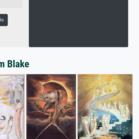
iu
am Blake