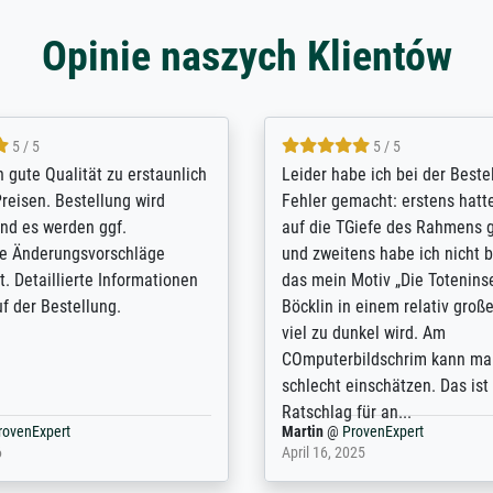
Opinie naszych Klientów
5 / 5
5 / 5
/ Highly recommended. The
The team at Meisterdrucke st
 ordering and payment process
meet its clients demands, an
shipping was efficient and
expert advice on how to obtai
self exceeds expectations. I
results for the prints request
n the UK and found the site
client. The company has a va
or a specific print - I am very
repertoire of prints to choose
with the service and the
will provide excellent service
regards to prints which are no
repertoire. Highly recommen
nExpert
Anonym
@
ProvenExpert
 2025
April 22, 2026