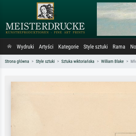
Wydruki
Artyści
Kategorie
Style sztuki
Rama
No
Strona główna
Style sztuki
Sztuka wiktoriańska
William Blake
Mło