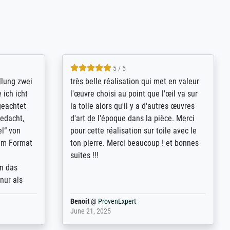
5 / 5
rives to
eine große Auswahl an Bildern und
d provides
deren Reproduktionsmöglichkeiten;
n the best
wurde sehr gut durch die einzelnen
ed by the
Bestellkriterien geführt, verständliche
st
Erklärungen, z.B. mit Bilddarstellungen,
 from, and
werde auf jeden Fall meine guten
 also with
Erfahrungen weitergeben.
t in that
ded!
Anonym
@
ProvenExpert
May 13, 2026