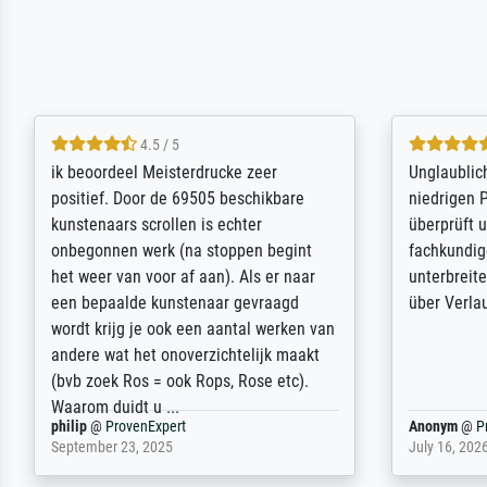
5 / 5
Die Zufriedenheit ist auch nicht dadurch
Excellent 
getrübt, dass das Bild entgegen einer
selection,
angegebenen Lieferanschrift (sollte
were easy, 
eine Überraschung für die normannische
the item it
Ehefrau sein zum Hochzeits- gleichzeitig
am based i
auch Geburtstag sein) doch nach zu
searching f
Hause zugestellt wurde.
impressed 
quality.
Jürgen
@
ProvenExpert
SJL
@
Prove
April 22, 2026
December 2,