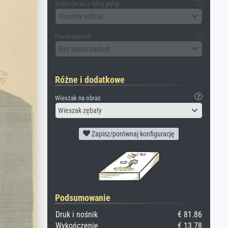
Szkło (wraz z tylną płytą)
Prosimy wybrać
Passe-partout
Bez passe-partout
Różne i dodatkowe
Wieszak na obraz
Wieszak zębaty
Zapisz/porównaj konfigurację
Podsumowanie
Druk i nośnik
€ 81.86
Wykończenie
€ 13.78