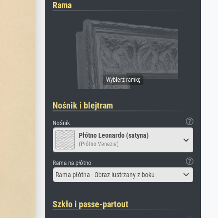
Rama
Nośnik i blejtram
Nośnik
Płótno Leonardo (satyna)
(Płótno Venezia)
Rama na płótno
Rama płótna - Obraz lustrzany z boku
Szkło i passe-partout