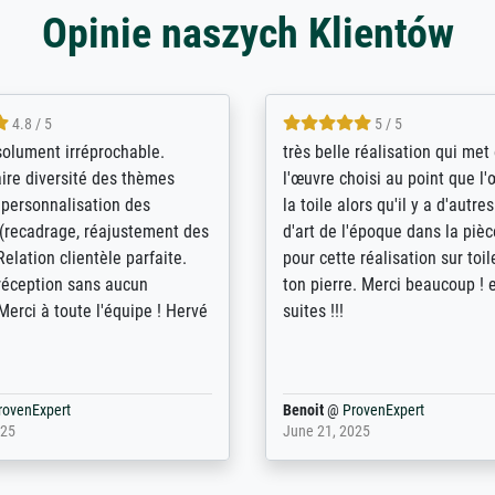
Opinie naszych Klientów
5 / 5
4 / 5
bin sehr über die Qualität
De levering door Bpost was a
Diese Drucke haben all´meine
desastreus. De gemelde lever
n übertroffen. Desgleichen
sloeg nergens op. Er werd nie
 der Bestellung. Grosses
aangebeld en niet geleverd o
t.
voorziene dag. Er werd ook g
duidelijke informatie gegeve
er dan met het pakket ging g
Bpost absoluut te mijden
rovenExpert
Anonym
@
ProvenExpert
5
December 12, 2025