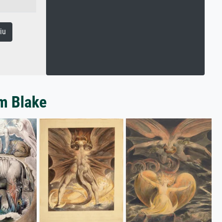
iu
am Blake