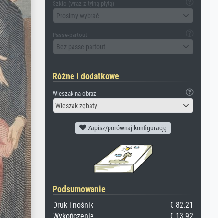
Szkło (wraz z tylną płytą)
Prosimy wybrać
Passe-partout
Bez passe-partout
Różne i dodatkowe
Wieszak na obraz
Wieszak zębaty
Zapisz/porównaj konfigurację
Podsumowanie
Druk i nośnik
€ 82.21
Wykończenie
€ 13.92