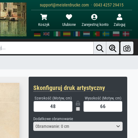
support@meisterdrucke.com · 0043 4257 29415
Koszyk
Ulubione
Zarejestruj konto
Zaloguj
Skonfiguruj druk artystyczny
Szerokość (Motyw, cm)
Wysokość (Motyw, cm)
Dodatkowe obramowanie
Obramowanie: 0 cm