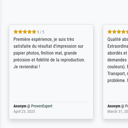
4.5 / 5
ik beoordeel Meisterdrucke zeer
Wow....ich 
positief. Door de 69505 beschikbare
erstaunt. 
kunstenaars scrollen is echter
Erwartunge
onbegonnen werk (na stoppen begint
der Ablauf
het weer van voor af aan). Als er naar
Komplimen
een bepaalde kunstenaar gevraagd
wordt krijg je ook een aantal werken van
andere wat het onoverzichtelijk maakt
(bvb zoek Ros = ook Rops, Rose etc).
Waarom duidt u ...
philip
@
ProvenExpert
Anonym
@
P
September 23, 2025
April 20, 202