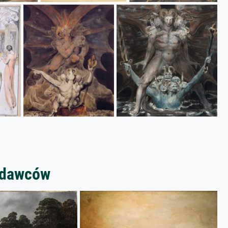
zedawców