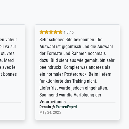
4.8 / 5
bsoluut
So, I ordered a large print of The
ingstijd
Annunciation by Fra Angelico from a
t
very large and popular American
p de
"art/poster" site advertising giclee print
een
quality. The quality for a large print was
n over wat
atrocious. They refunded me when I sent
ebeuren.
pictures of the blurry print vs. a
Wikipedia commons representation.
They stated they couldn't do ...
Anonym
@
ProvenExpert
December 4, 2025