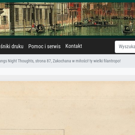
Kontakt
śniki druku
Pomoc i serwis
ngs Night Thoughts, strona 87, Zakochana w miłości! ty wielki filantropo!