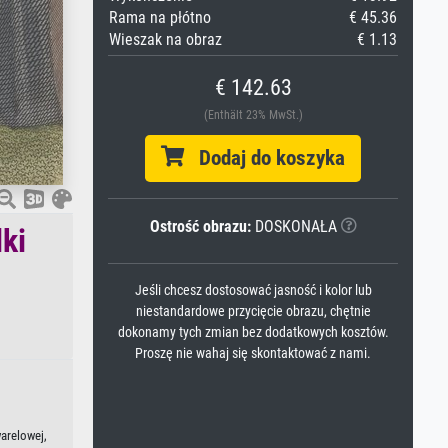
Rama na płótno
€ 45.36
Wieszak na obraz
€ 1.13
€ 142.63
(Enthält 23% MwSt.)
Dodaj do koszyka
Ostrość obrazu:
DOSKONAŁA
ki
Jeśli chcesz dostosować jasność i kolor lub
niestandardowe przycięcie obrazu, chętnie
dokonamy tych zmian bez dodatkowych kosztów.
Proszę nie wahaj się skontaktować z nami.
warelowej,