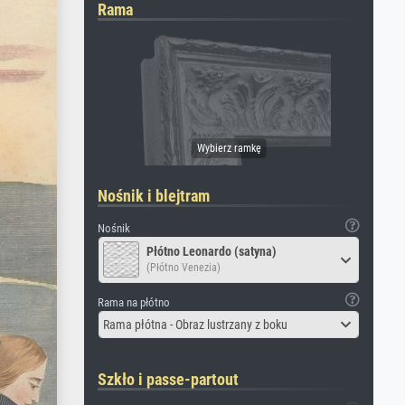
Rama
Nośnik i blejtram
Nośnik
Płótno Leonardo (satyna)
(Płótno Venezia)
Rama na płótno
Rama płótna - Obraz lustrzany z boku
Szkło i passe-partout