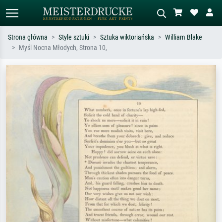
Strona główna
Style sztuki
Sztuka wiktoriańska
William Blake
Myśl Nocna Młodych, Strona 10,
Wyszukiwanie standardowe
Wyszukiwanie obrazów AI
Szukaj wg artysty, tytułu lub stylu – np.
Opisz scenę – np. zielona łąka,
Monet, Gwiaździsta noc,
abstrakcja z czerwienią, ciemny olej,
impresjonizm, fala Hokusaia, akt.
stojący akt obok drzewa.