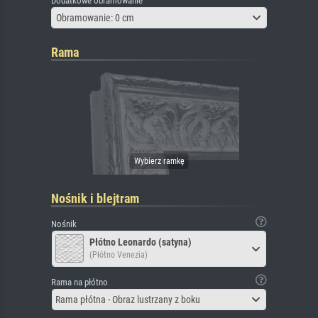
Dodatkowe obramowanie
Obramowanie: 0 cm
Rama
Nośnik i blejtram
Nośnik
Płótno Leonardo (satyna)
(Płótno Venezia)
Rama na płótno
Rama płótna - Obraz lustrzany z boku