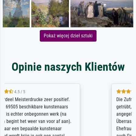
Pokaż więcej dzieł sztuki
Opinie naszych Klientów
5 / 5
Die Zufriedenheit ist auch nicht dadurch
getrübt, dass das Bild entgegen einer
angegebenen Lieferanschrift (sollte eine
Überraschung für die normannische
Ehefrau sein zum Hochzeits- gleichzeitig
auch Geburtstag sein) doch nach zu Hause