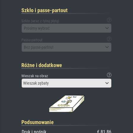
Szkło i passe-partout
Szkło (wraz z tylną płytą)
Prosimy wybrać
Passe-partout
Bez passe-partout
Różne i dodatkowe
Wieszak na obraz
Wieszak zębaty
Podsumowanie
Druk i nośnik
€ 81.86