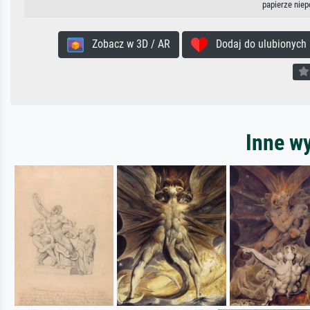
papierze nie
Zobacz w 3D / AR
Dodaj do ulubionych
Inne wy