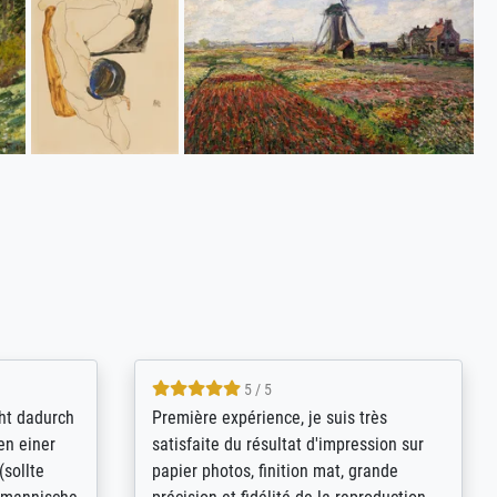
4.8 / 5
kann sich
Qualité absolument irréprochable.
.B.:
Extraordinaire diversité des thèmes
keit,
abordés et personnalisation des