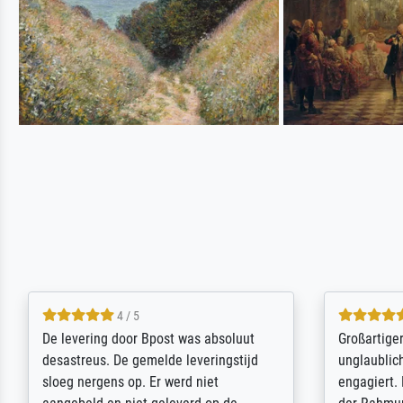
5 / 5
Sehr gute Qualität des Leinwanddrucks
Für ein Er
und des Rahmens! Unser Bild wurde
Feldpost m
sehr sorgfältig und sicher verpackt, so
Weltkrieg b