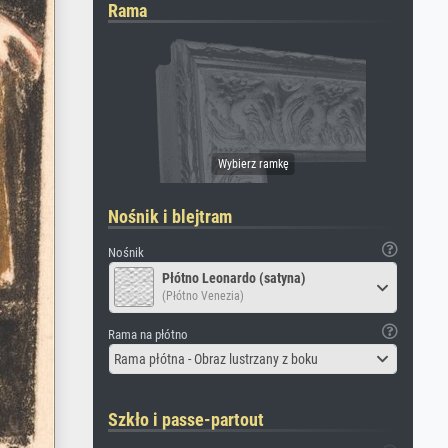
Rama
Nośnik i blejtram
Nośnik
Płótno Leonardo (satyna)
(Płótno Venezia)
Rama na płótno
Rama płótna - Obraz lustrzany z boku
Szkło i passe-partout