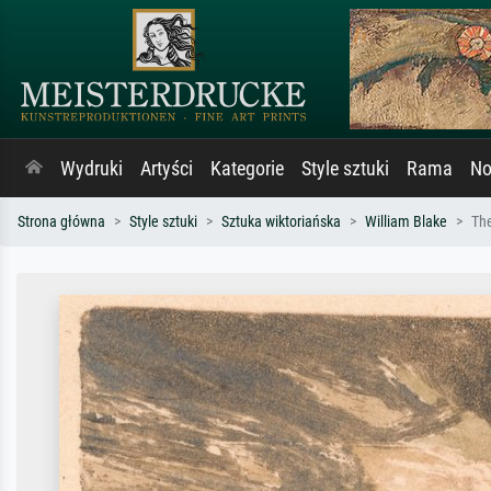
Wydruki
Artyści
Kategorie
Style sztuki
Rama
No
Strona główna
Style sztuki
Sztuka wiktoriańska
William Blake
The