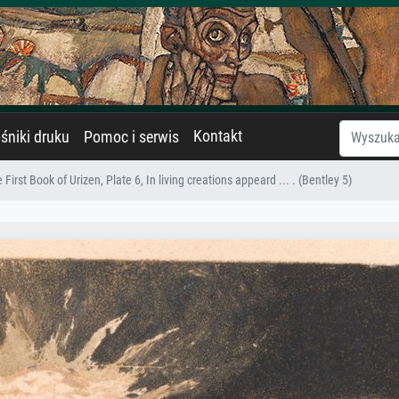
Kontakt
śniki druku
Pomoc i serwis
 First Book of Urizen, Plate 6, In living creations appeard ... . (Bentley 5)