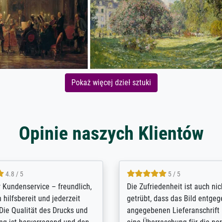
Pokaż więcej dzieł sztuki
Opinie naszych Klientów
5 / 5
4.8 / 5
innerungsbuch mit der
Hervorragende Qualität. Man 
eines Großvaters aus dem 1.
vieles anpassen lassen, wie z
enötigte ich ein
Randentfernung, Farbe, Hellig