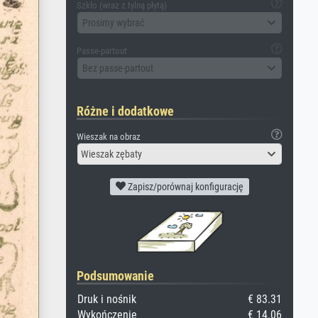
Szkło (wraz z tylną płytą)
Prosimy wybrać
Passe-partout
Bez passe-partout
Różne i dodatkowe
Wieszak na obraz
Wieszak zębaty
Zapisz/porównaj konfigurację
Podsumowanie
Druk i nośnik
€ 83.31
Wykończenie
€ 14.06