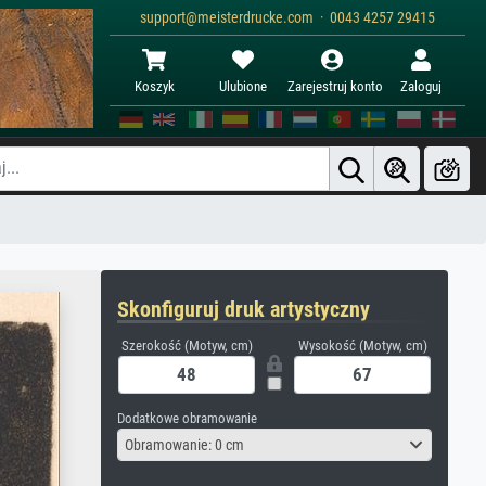
support@meisterdrucke.com · 0043 4257 29415
Koszyk
Ulubione
Zarejestruj konto
Zaloguj
Skonfiguruj druk artystyczny
Szerokość (Motyw, cm)
Wysokość (Motyw, cm)
Dodatkowe obramowanie
Obramowanie: 0 cm