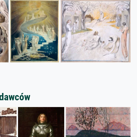
zedawców