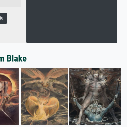
iu
am Blake