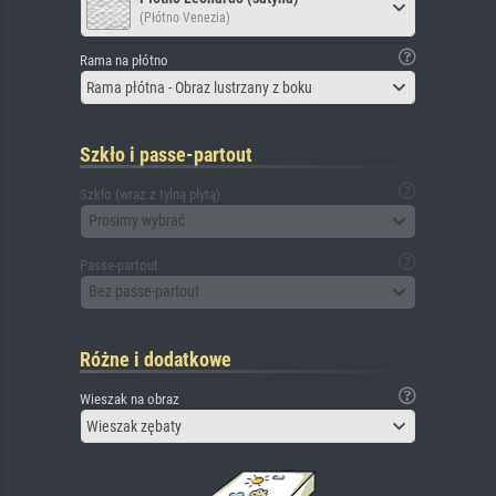
(Płótno Venezia)
Rama na płótno
Rama płótna - Obraz lustrzany z boku
Szkło i passe-partout
Szkło (wraz z tylną płytą)
Prosimy wybrać
Passe-partout
Bez passe-partout
Różne i dodatkowe
Wieszak na obraz
Wieszak zębaty