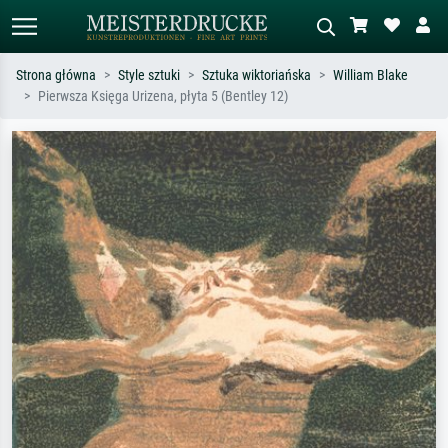
Strona główna
Style sztuki
Sztuka wiktoriańska
William Blake
Pierwsza Księga Urizena, płyta 5 (Bentley 12)
Wyszukiwanie standardowe
Wyszukiwanie obrazów AI
Szukaj wg artysty, tytułu lub stylu – np.
Opisz scenę – np. zielona łąka,
Monet, Gwiaździsta noc,
abstrakcja z czerwienią, ciemny olej,
impresjonizm, fala Hokusaia, akt.
stojący akt obok drzewa.