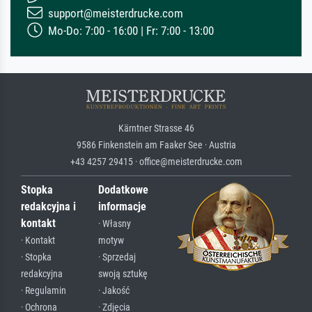
support@meisterdrucke.com
Mo-Do: 7:00 - 16:00 | Fr: 7:00 - 13:00
Kärntner Strasse 46
9586 Finkenstein am Faaker See · Austria
+43 4257 29415 · office@meisterdrucke.com
Stopka
Dodatkowe
redakcyjna i
informacje
kontakt
· Własny
· Kontakt
motyw
· Stopka
· Sprzedaj
redakcyjna
swoją sztukę
· Regulamin
· Jakość
· Ochrona
· Zdjęcia