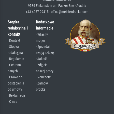
9586 Finkenstein am Faaker See · Austria
+43 4257 29415 · office@meisterdrucke.com
Stopka
Dodatkowe
redakcyjna i
informacje
kontakt
· Własny
· Kontakt
motyw
· Stopka
· Sprzedaj
redakcyjna
swoją sztukę
· Regulamin
· Jakość
· Ochrona
· Zdjęcia
danych
naszej pracy
· Prawo do
· Vouchery
odstąpienia
· Zamów
od umowy
próbkę
· Reklamacje
· O nas