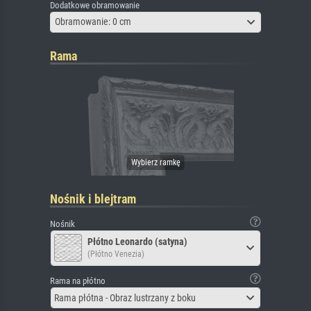
Dodatkowe obramowanie
Obramowanie: 0 cm
Rama
Nośnik i blejtram
Nośnik
Płótno Leonardo (satyna)
(Płótno Venezia)
Rama na płótno
Rama płótna - Obraz lustrzany z boku