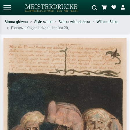
Strona główna
Style sztuki
Sztuka wiktoriańska
William Blake
Pierwsza Księga Urizena, tablica 20,
Wyszukiwanie standardowe
Wyszukiwanie obrazów AI
Szukaj wg artysty, tytułu lub stylu – np.
Opisz scenę – np. zielona łąka,
Monet, Gwiaździsta noc,
abstrakcja z czerwienią, ciemny olej,
impresjonizm, fala Hokusaia, akt.
stojący akt obok drzewa.