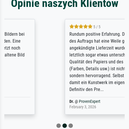
Opinie naszych Klientów
5 / 5
Rundum positive Erfahrung. Die Ausführung
des Auftrags hat eine Weile gedauert, die
angekündigte Lieferzeit wurde aber
letztlich sogar etwas unterschritten. Die
Qualität des Papiers und des Drucks
(Farben, Details usw.) ist nicht nur gut,
sondern hervorragend. Selbst ein Druck ist
damit ein Kunstwerk im eigenen Sinne.
Definitiv den Pre...
Dr.
@
ProvenExpert
February 3, 2026