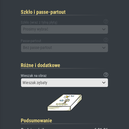
Szkło i passe-partout
Szkło (wraz z tylną płytą)
Prosimy wybrać
Passe-partout
Bez passe-partout
Różne i dodatkowe
Wieszak na obraz
Wieszak zębaty
Podsumowanie