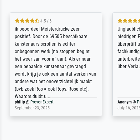
5 / 5
Die Zufriedenheit ist auch nicht dadurch
Excellent 
getrübt, dass das Bild entgegen einer
selection,
angegebenen Lieferanschrift (sollte
were easy, 
eine Überraschung für die normannische
the item it
Ehefrau sein zum Hochzeits- gleichzeitig
am based i
auch Geburtstag sein) doch nach zu
searching f
Hause zugestellt wurde.
impressed 
quality.
Jürgen
@
ProvenExpert
SJL
@
Prove
April 22, 2026
December 2,