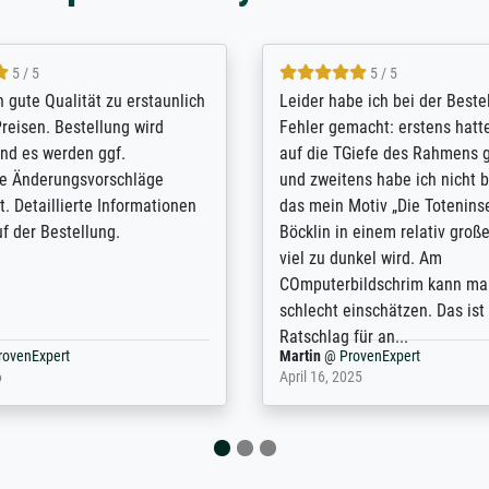
5 / 5
5 / 5
/ Highly recommended. The
The team at Meisterdrucke st
 ordering and payment process
meet its clients demands, an
shipping was efficient and
expert advice on how to obtai
self exceeds expectations. I
results for the prints request
n the UK and found the site
client. The company has a va
or a specific print - I am very
repertoire of prints to choose
with the service and the
will provide excellent service
regards to prints which are no
repertoire. Highly recommen
nExpert
Anonym
@
ProvenExpert
 2025
April 22, 2026