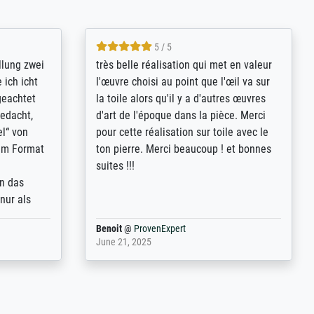
5 / 5
rives to
eine große Auswahl an Bildern und
d provides
deren Reproduktionsmöglichkeiten;
n the best
wurde sehr gut durch die einzelnen
ed by the
Bestellkriterien geführt, verständliche
st
Erklärungen, z.B. mit Bilddarstellungen,
 from, and
werde auf jeden Fall meine guten
 also with
Erfahrungen weitergeben.
t in that
ded!
Anonym
@
ProvenExpert
May 13, 2026