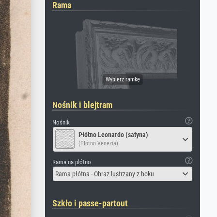
Rama
Nośnik i blejtram
Nośnik
Płótno Leonardo (satyna)
(Płótno Venezia)
Rama na płótno
Rama płótna - Obraz lustrzany z boku
Szkło i passe-partout