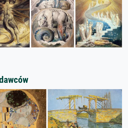
zedawców