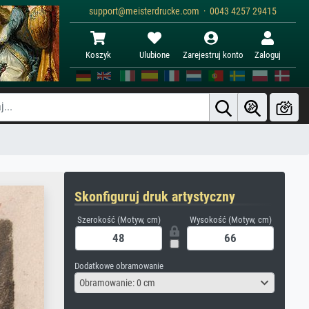
support@meisterdrucke.com · 0043 4257 29415
Koszyk
Ulubione
Zarejestruj konto
Zaloguj
Skonfiguruj druk artystyczny
Szerokość (Motyw, cm)
Wysokość (Motyw, cm)
Dodatkowe obramowanie
Obramowanie: 0 cm