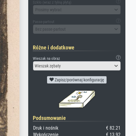
Szkło (wraz z tylną płytą)
Prosimy wybrać
Passe-partout
Bez passe-partout
Różne i dodatkowe
Wieszak na obraz
Wieszak zębaty
Zapisz/porównaj konfigurację
Podsumowanie
Druk i nośnik
€ 82.21
Wykończenie
€ 13.92