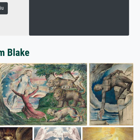
iu
am Blake