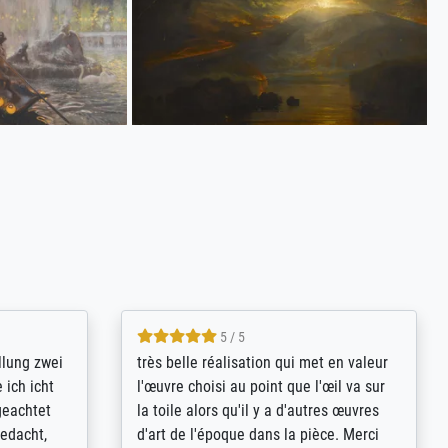
5 / 5
rives to
eine große Auswahl an Bildern und
d provides
deren Reproduktionsmöglichkeiten;
n the best
wurde sehr gut durch die einzelnen
ed by the
Bestellkriterien geführt, verständliche