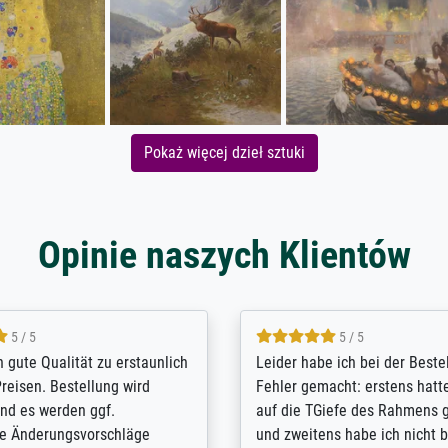
Pokaż więcej dzieł sztuki
Opinie naszych Klientów
5 / 5
5 / 5
/ Highly recommended. The
The team at Meisterdrucke st
 ordering and payment process
meet its clients demands, an
shipping was efficient and
expert advice on how to obtai
self exceeds expectations. I
results for the prints request