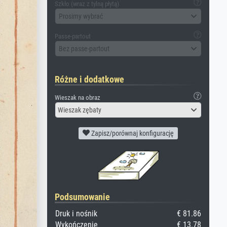
Szkło (wraz z tylną płytą)
Prosimy wybrać
Passe-partout
Bez passe-partout
Różne i dodatkowe
Wieszak na obraz
Wieszak zębaty
Zapisz/porównaj konfigurację
Podsumowanie
Druk i nośnik
€ 81.86
Wykończenie
€ 13.78