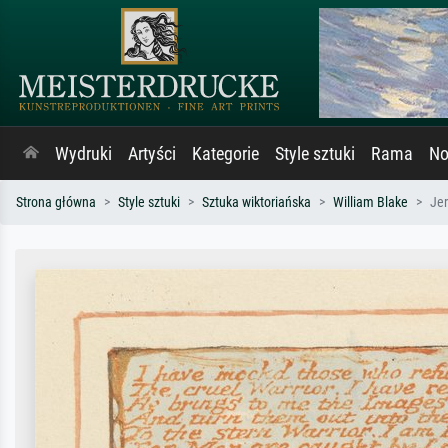
Wydruki
Artyści
Kategorie
Style sztuki
Rama
No
Strona główna
Style sztuki
Sztuka wiktoriańska
William Blake
Jer