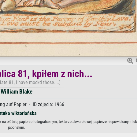
lica 81, kpiłem z nich...
ate 81, I have mockd those....)
William Blake
g auf Papier · ID zdjęcia: 1966
ztuka wiktoriańska
ruk na płótnie, papierze fotograficznym, tekturze akwarelowej, papierze niepowlekanym lub
japońskim.