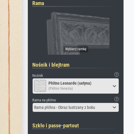
Rama
Nośnik i blejtram
Nośnik
Płótno Leonardo (satyna)
(Płótno Venezia)
Rama na płótno
Rama płótna - Obraz lustrzany z boku
Szkło i passe-partout