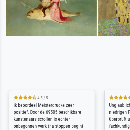
5 / 5
Die Zufriedenheit ist auch nicht dadurch
Excellent 
getrübt, dass das Bild entgegen einer
selection,
angegebenen Lieferanschrift (sollte
were easy, 
eine Überraschung für die normannische
the item it