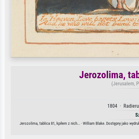
Jerozolima, tab
(Jerusalem, Pl
1804 · Radierun
S
Jerozolima, tablica 81, kpiłem z nich... · William Blake. Dostępny jako wyd