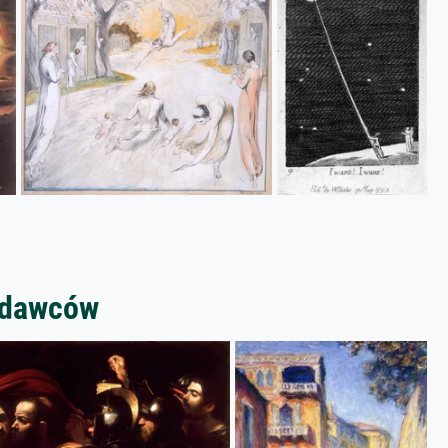
zedawców