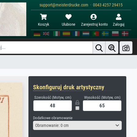
support@meisterdrucke.com · 0043 4257 29415
Koszyk
Ulubione
Zarejestruj konto
Zaloguj
Skonfiguruj druk artystyczny
Szerokość (Motyw, cm)
Wysokość (Motyw, cm)
Dodatkowe obramowanie
Obramowanie: 0 cm