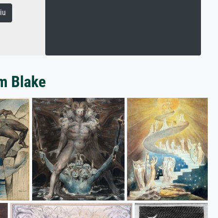
iu
am Blake