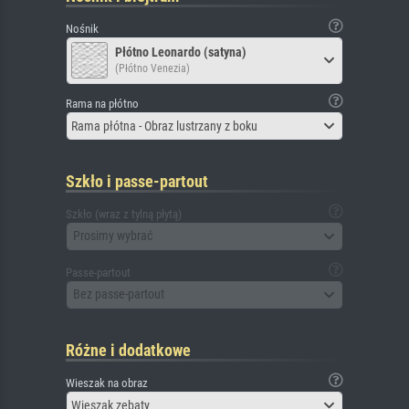
Nośnik
Płótno Leonardo (satyna)
(Płótno Venezia)
Rama na płótno
Rama płótna - Obraz lustrzany z boku
Szkło i passe-partout
Szkło (wraz z tylną płytą)
Prosimy wybrać
Passe-partout
Bez passe-partout
Różne i dodatkowe
Wieszak na obraz
Wieszak zębaty