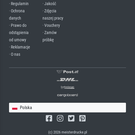
· Regulamin
· Jakość
· Ochrona
· Zdjęcia
danych
naszej pracy
· Prawo do
· Vouchery
odstąpienia
· Zamów
od umowy
próbkę
· Reklamacje
· O nas
Polska
(c) 2026 meisterdrucke.pl