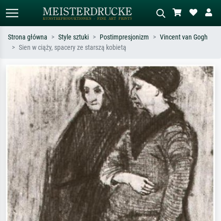
Strona główna
Style sztuki
Postimpresjonizm
Vincent van Gogh
Sien w ciąży, spacery ze starszą kobietą
Wyszukiwanie standardowe
Wyszukiwanie obrazów AI
Szukaj wg artysty, tytułu lub stylu – np.
Opisz scenę – np. zielona łąka,
Monet, Gwiaździsta noc,
abstrakcja z czerwienią, ciemny olej,
impresjonizm, fala Hokusaia, akt.
stojący akt obok drzewa.