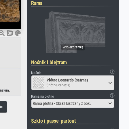
Rama
Nośnik i blejtram
Nośnik
Płótno Leonardo (satyna)
(Płótno Venezia)
ońskim.
Rama na płótno
Rama płótna - Obraz lustrzany z boku
iu
Szkło i passe-partout