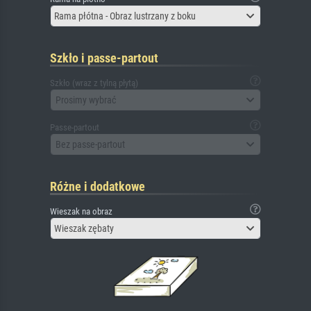
Rama płótna - Obraz lustrzany z boku
Szkło i passe-partout
Szkło (wraz z tylną płytą)
Prosimy wybrać
Passe-partout
Bez passe-partout
Różne i dodatkowe
Wieszak na obraz
Wieszak zębaty