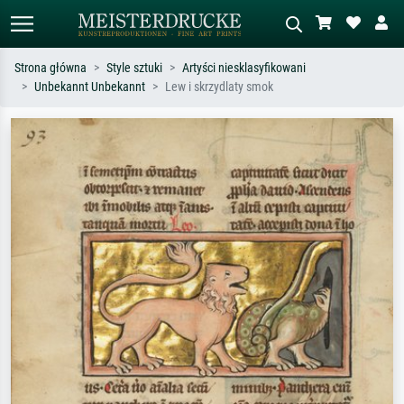
Strona główna
Style sztuki
Artyści niesklasyfikowani
Unbekannt Unbekannt
Lew i skrzydlaty smok
Wyszukiwanie standardowe
Wyszukiwanie obrazów AI
Szukaj wg artysty, tytułu lub stylu – np.
Opisz scenę – np. zielona łąka,
Monet, Gwiaździsta noc,
abstrakcja z czerwienią, ciemny olej,
impresjonizm, fala Hokusaia, akt.
stojący akt obok drzewa.