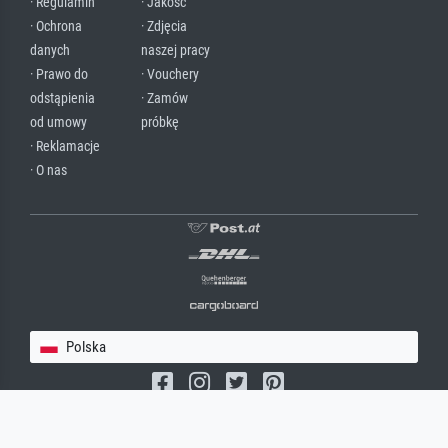
· Regulamin
· Jakość
· Ochrona
· Zdjęcia
danych
naszej pracy
· Prawo do
· Vouchery
odstąpienia
· Zamów
od umowy
próbkę
· Reklamacje
· O nas
Polska
(c) 2026 meisterdrucke.pl