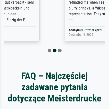
refunded me when I sent pictures of the
blurry print vs. a Wikipedia commons
representation. They stated they couldn't
do ...
Anonym
@
ProvenExpert
December 4, 2025
FAQ – Najczęściej
zadawane pytania
dotyczące Meisterdrucke