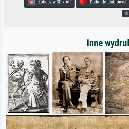
Zobacz w 3D / AR
Dodaj do ulubionych
Inne wydru