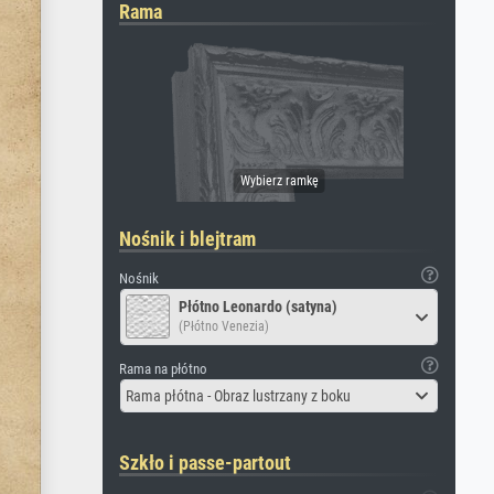
Rama
Nośnik i blejtram
Nośnik
Płótno Leonardo (satyna)
(Płótno Venezia)
Rama na płótno
Rama płótna - Obraz lustrzany z boku
Szkło i passe-partout