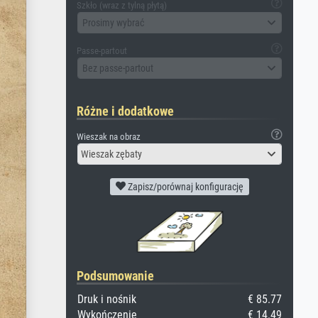
Szkło (wraz z tylną płytą)
Prosimy wybrać
Passe-partout
Bez passe-partout
Różne i dodatkowe
Wieszak na obraz
Wieszak zębaty
Zapisz/porównaj konfigurację
Podsumowanie
Druk i nośnik
€ 85.77
Wykończenie
€ 14.49