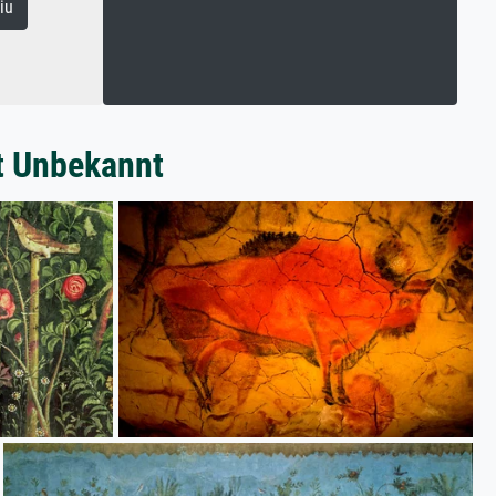
iu
t Unbekannt