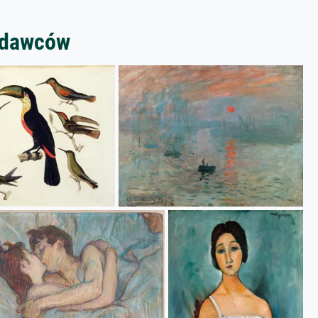
zedawców