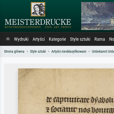
Wydruki
Artyści
Kategorie
Style sztuki
Rama
No
Strona główna
Style sztuki
Artyści niesklasyfikowani
Unbekannt Unb