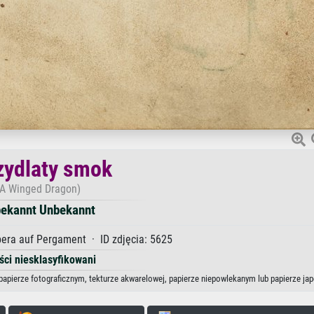
zydlaty smok
(A Winged Dragon)
ekannt Unbekannt
ra auf Pergament · ID zdjęcia: 5625
ści niesklasyfikowani
papierze fotograficznym, tekturze akwarelowej, papierze niepowlekanym lub papierze ja