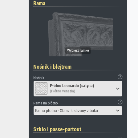
Rama
Nośnik i blejtram
Nośnik
Płótno Leonardo (satyna)
(Płótno Venezia)
Rama na płótno
Rama płótna - Obraz lustrzany z boku
Szkło i passe-partout