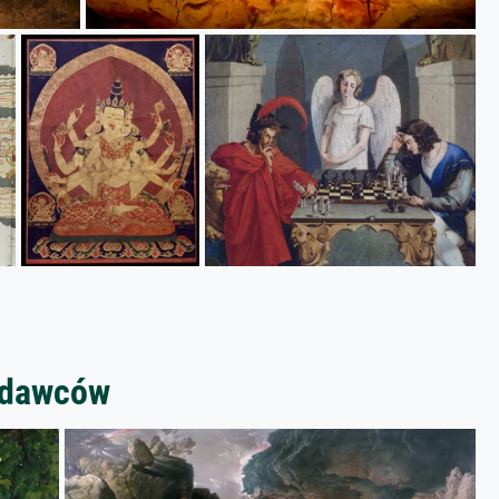
zedawców