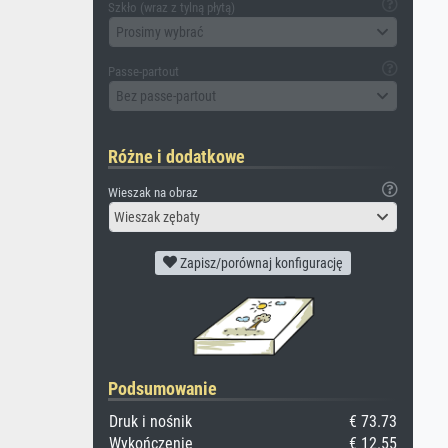
Szkło (wraz z tylną płytą)
Prosimy wybrać
Passe-partout
Bez passe-partout
Różne i dodatkowe
Wieszak na obraz
Wieszak zębaty
Zapisz/porównaj konfigurację
Podsumowanie
Druk i nośnik
€ 73.73
Wykończenie
€ 12.55