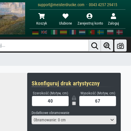
support@meisterdrucke.com · 0043 4257 29415
Koszyk
Ulubione
Zarejestruj konto
Zaloguj
Skonfiguruj druk artystyczny
Szerokość (Motyw, cm)
Wysokość (Motyw, cm)
Dodatkowe obramowanie
Obramowanie: 0 cm