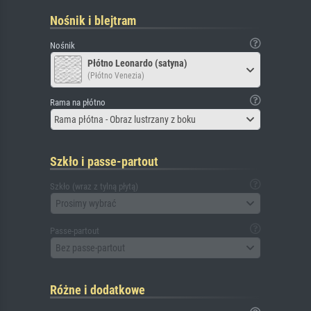
Nośnik i blejtram
Nośnik
Płótno Leonardo (satyna)
(Płótno Venezia)
Rama na płótno
Rama płótna - Obraz lustrzany z boku
Szkło i passe-partout
Szkło (wraz z tylną płytą)
Prosimy wybrać
Passe-partout
Bez passe-partout
Różne i dodatkowe