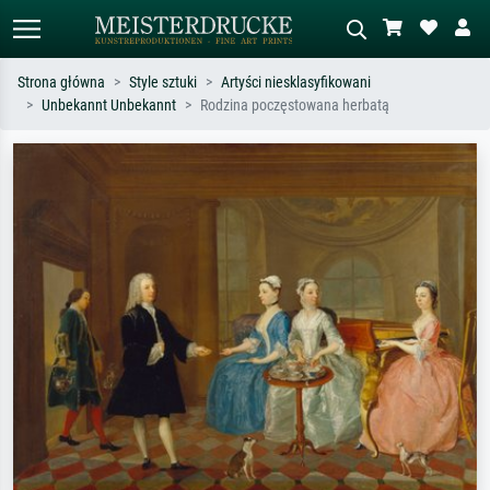
Strona główna
Style sztuki
Artyści niesklasyfikowani
Unbekannt Unbekannt
Rodzina poczęstowana herbatą
Wyszukiwanie standardowe
Wyszukiwanie obrazów AI
Szukaj wg artysty, tytułu lub stylu – np.
Opisz scenę – np. zielona łąka,
Monet, Gwiaździsta noc,
abstrakcja z czerwienią, ciemny olej,
impresjonizm, fala Hokusaia, akt.
stojący akt obok drzewa.