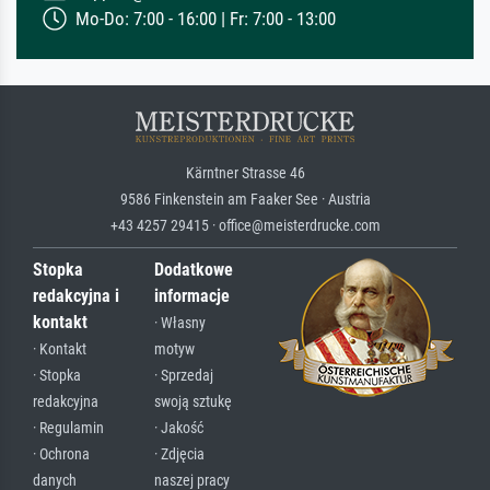
Mo-Do: 7:00 - 16:00 | Fr: 7:00 - 13:00
Kärntner Strasse 46
9586 Finkenstein am Faaker See · Austria
+43 4257 29415 · office@meisterdrucke.com
Stopka
Dodatkowe
redakcyjna i
informacje
kontakt
· Własny
· Kontakt
motyw
· Stopka
· Sprzedaj
redakcyjna
swoją sztukę
· Regulamin
· Jakość
· Ochrona
· Zdjęcia
danych
naszej pracy