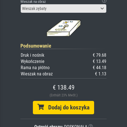
Wieszak na obraz
Wieszak zębaty
Podsumowanie
Druk i nośnik
€ 79.68
Wykończenie
€ 13.49
Rama na płótno
€ 44.18
Wieszak na obraz
€ 1.13
€ 138.49
(Enthält 23% MwSt.)
Dodaj do koszyka
Ostrość obrazu:
DOSKONAŁA