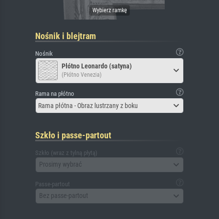
Nośnik i blejtram
Nośnik
Płótno Leonardo (satyna)
(Płótno Venezia)
Rama na płótno
Rama płótna - Obraz lustrzany z boku
Szkło i passe-partout
Szkło (wraz z tylną płytą)
Prosimy wybrać
Passe-partout
Bez passe-partout