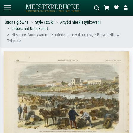
Strona główna
Style sztuki
Artyści niesklasyfikowani
Unbekannt Unbekannt
Wyszukiwanie standardowe
Wyszukiwanie obrazów AI
Nieznany Amerykanin – Konfederaci ewakuują się z Brownsville w
Teksasie
Szukaj wg artysty, tytułu lub stylu – np.
Opisz scenę – np. zielona łąka,
Monet, Gwiaździsta noc,
abstrakcja z czerwienią, ciemny olej,
impresjonizm, fala Hokusaia, akt.
stojący akt obok drzewa.