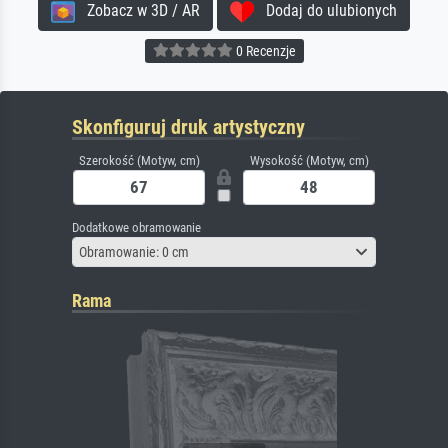
Zobacz w 3D / AR
Dodaj do ulubionych
0 Recenzje
Skonfiguruj druk artystyczny
Szerokość (Motyw, cm)
Wysokość (Motyw, cm)
Dodatkowe obramowanie
Obramowanie: 0 cm
Rama