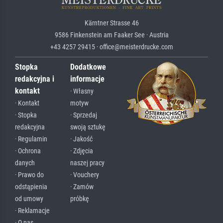
Kärntner Strasse 46
9586 Finkenstein am Faaker See · Austria
+43 4257 29415 · office@meisterdrucke.com
Stopka
Dodatkowe
redakcyjna i
informacje
kontakt
· Własny
· Kontakt
motyw
· Stopka
· Sprzedaj
redakcyjna
swoją sztukę
· Regulamin
· Jakość
· Ochrona
· Zdjęcia
danych
naszej pracy
· Prawo do
· Vouchery
odstąpienia
· Zamów
od umowy
próbkę
· Reklamacje
· O nas