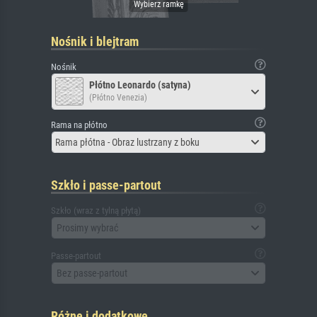
Nośnik i blejtram
Nośnik
Płótno Leonardo (satyna)
(Płótno Venezia)
Rama na płótno
Rama płótna - Obraz lustrzany z boku
Szkło i passe-partout
Szkło (wraz z tylną płytą)
Prosimy wybrać
Passe-partout
Bez passe-partout
Różne i dodatkowe