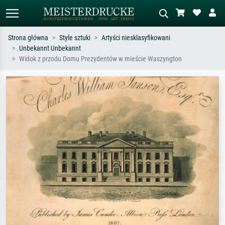
Strona główna
Style sztuki
Artyści niesklasyfikowani
Unbekannt Unbekannt
Wyszukiwanie standardowe
Wyszukiwanie obrazów AI
Widok z przodu Domu Prezydentów w mieście Waszyngton
Szukaj wg artysty, tytułu lub stylu – np.
Opisz scenę – np. zielona łąka,
Monet, Gwiaździsta noc,
abstrakcja z czerwienią, ciemny olej,
impresjonizm, fala Hokusaia, akt.
stojący akt obok drzewa.