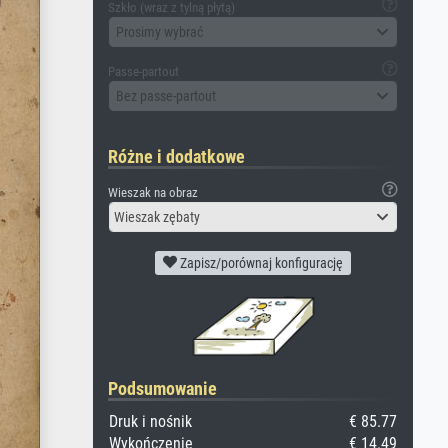
Szkło (wraz z tylną płytą)
Prosimy wybrać
Passe-partout
Bez passe-partout
Różne i dodatkowe
Wieszak na obraz
Wieszak zębaty
Zapisz/porównaj konfigurację
Podsumowanie
Druk i nośnik
€ 85.77
Wykończenie
€ 14.49