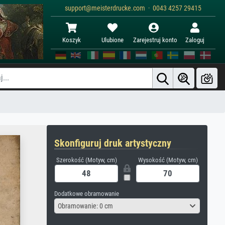
support@meisterdrucke.com · 0043 4257 29415
Koszyk
Ulubione
Zarejestruj konto
Zaloguj
Skonfiguruj druk artystyczny
Szerokość (Motyw, cm)
Wysokość (Motyw, cm)
Dodatkowe obramowanie
Obramowanie: 0 cm