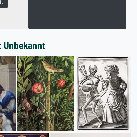
iu
t Unbekannt