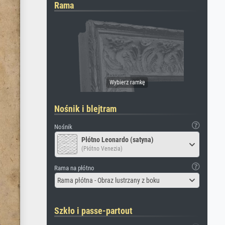
Rama
Nośnik i blejtram
Nośnik
Płótno Leonardo (satyna)
(Płótno Venezia)
Rama na płótno
Rama płótna - Obraz lustrzany z boku
Szkło i passe-partout