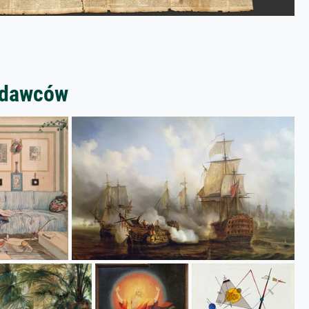
zedawców