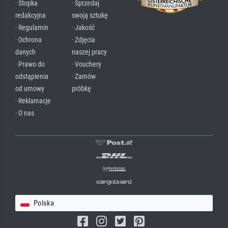
· Stopka
· Sprzedaj
redakcyjna
swoją sztukę
· Regulamin
· Jakość
· Ochrona
· Zdjęcia
danych
naszej pracy
· Prawo do
· Vouchery
odstąpienia
· Zamów
od umowy
próbkę
· Reklamacje
· O nas
Polska