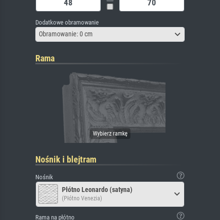
Dodatkowe obramowanie
Obramowanie: 0 cm
Rama
Nośnik i blejtram
Nośnik
Płótno Leonardo (satyna)
(Płótno Venezia)
Rama na płótno