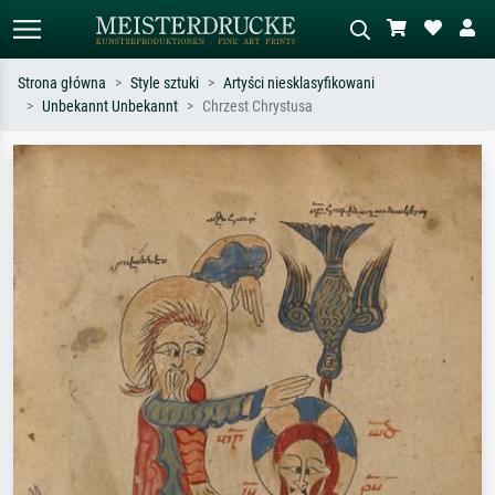
Strona główna
Style sztuki
Artyści niesklasyfikowani
Unbekannt Unbekannt
Chrzest Chrystusa
Wyszukiwanie standardowe
Wyszukiwanie obrazów AI
Szukaj wg artysty, tytułu lub stylu – np.
Opisz scenę – np. zielona łąka,
Monet, Gwiaździsta noc,
abstrakcja z czerwienią, ciemny olej,
impresjonizm, fala Hokusaia, akt.
stojący akt obok drzewa.