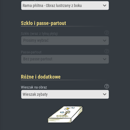
Rama płótna - Obraz lustrzany z boku
Szkło i passe-partout
Szkło (wraz z tylną płytą)
Prosimy wybrać
Passe-partout
Bez passe-partout
Różne i dodatkowe
Wieszak na obraz
Wieszak zębaty