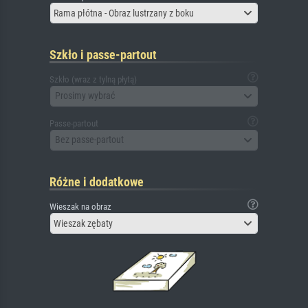
Rama płótna - Obraz lustrzany z boku
Szkło i passe-partout
Szkło (wraz z tylną płytą)
Prosimy wybrać
Passe-partout
Bez passe-partout
Różne i dodatkowe
Wieszak na obraz
Wieszak zębaty