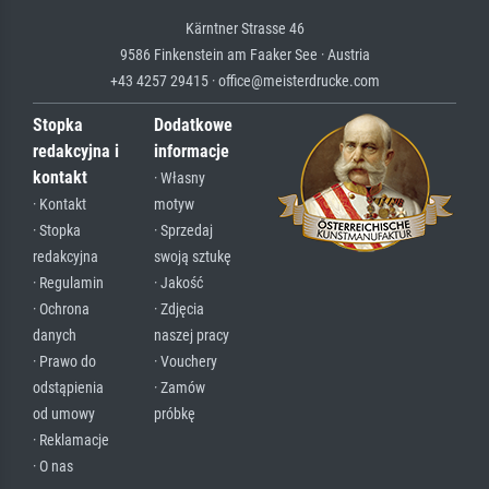
Kärntner Strasse 46
9586 Finkenstein am Faaker See · Austria
+43 4257 29415 · office@meisterdrucke.com
Stopka
Dodatkowe
redakcyjna i
informacje
kontakt
· Własny
· Kontakt
motyw
· Stopka
· Sprzedaj
redakcyjna
swoją sztukę
· Regulamin
· Jakość
· Ochrona
· Zdjęcia
danych
naszej pracy
· Prawo do
· Vouchery
odstąpienia
· Zamów
od umowy
próbkę
· Reklamacje
· O nas