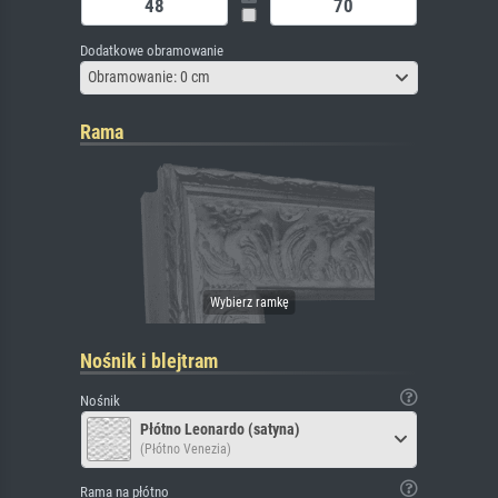
Dodatkowe obramowanie
Obramowanie: 0 cm
Rama
Nośnik i blejtram
Nośnik
Płótno Leonardo (satyna)
(Płótno Venezia)
Rama na płótno