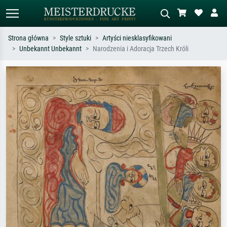
Strona główna
Style sztuki
Artyści niesklasyfikowani
Unbekannt Unbekannt
Narodzenia i Adoracja Trzech Króli
Wyszukiwanie standardowe
Wyszukiwanie obrazów AI
Szukaj wg artysty, tytułu lub stylu – np.
Opisz scenę – np. zielona łąka,
Monet, Gwiaździsta noc,
abstrakcja z czerwienią, ciemny olej,
impresjonizm, fala Hokusaia, akt.
stojący akt obok drzewa.