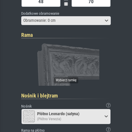
Dodatkowe obramowanie
Obramowanie: 0 cm
Rama
Nośnik i blejtram
Nośnik
Płótno Leonardo (satyna)
(Płótno Venezia)
Rama na płótno