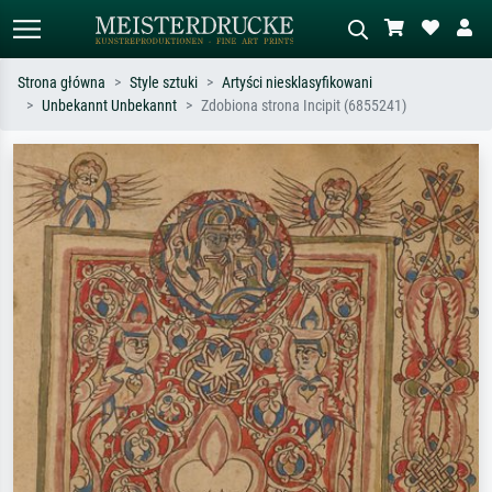
Strona główna
Style sztuki
Artyści niesklasyfikowani
Unbekannt Unbekannt
Zdobiona strona Incipit (6855241)
Wyszukiwanie standardowe
Wyszukiwanie obrazów AI
Szukaj wg artysty, tytułu lub stylu – np.
Opisz scenę – np. zielona łąka,
Monet, Gwiaździsta noc,
abstrakcja z czerwienią, ciemny olej,
impresjonizm, fala Hokusaia, akt.
stojący akt obok drzewa.