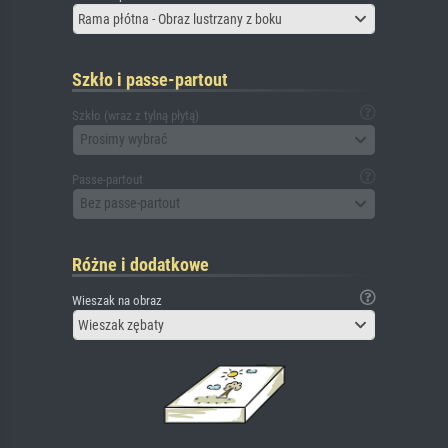
Rama płótna - Obraz lustrzany z boku
Szkło i passe-partout
Szkło (wraz z tylną płytą)
Prosimy wybrać
Passe-partout
Bez passe-partout
Różne i dodatkowe
Wieszak na obraz
Wieszak zębaty