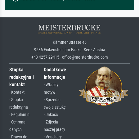
Kärntner Strasse 46
9586 Finkenstein am Faaker See · Austria
+43 4257 29415 · office@meisterdrucke.com
Stopka
Dodatkowe
redakcyjna i
informacje
kontakt
· Własny
· Kontakt
motyw
· Stopka
· Sprzedaj
redakcyjna
swoją sztukę
· Regulamin
· Jakość
· Ochrona
· Zdjęcia
danych
naszej pracy
· Prawo do
· Vouchery