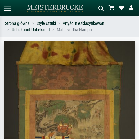
Strona główna
Style sztuki
Artyści niesklasyfikowani
Unbekannt Unbekannt
Mahasiddha Naropa
Wyszukiwanie standardowe
Wyszukiwanie obrazów AI
Szukaj wg artysty, tytułu lub stylu – np.
Opisz scenę – np. zielona łąka,
Monet, Gwiaździsta noc,
abstrakcja z czerwienią, ciemny olej,
impresjonizm, fala Hokusaia, akt.
stojący akt obok drzewa.