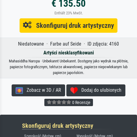
€ 135.50
Enthält 23% MwSt.
Skonfiguruj druk artystyczny
Niedatowane · Farbe auf Seide · ID zdjęcia: 4160
Artyści niesklasyfikowani
Mahasiddha Naropa · Unbekannt Unbekannt. Dostępny jako wydruk na płótnie,
papierze fotograficznym, tekturze akwarelowej, papierze niepowlekanym lub
papierze japońskim.
Zobacz w 3D / AR
Dodaj do ulubionych
0 Recenzje
Skonfiguruj druk artystyczny
Szerokość (Motyw, cm)
Wysokość (Motyw, cm)