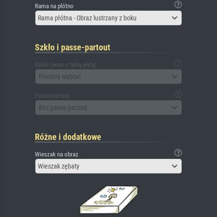
Rama na płótno
Rama płótna - Obraz lustrzany z boku
Szkło i passe-partout
Szkło (wraz z tylną płytą)
Prosimy wybrać
Passe-partout
Bez passe-partout
Różne i dodatkowe
Wieszak na obraz
Wieszak zębaty