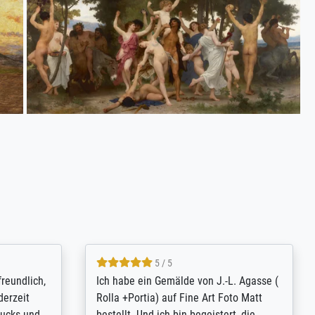
4.8 / 5
tomer
Qualité absolument irréprochable.
inting is
Extraordinaire diversité des thèmes
inguish
abordés et personnalisation des