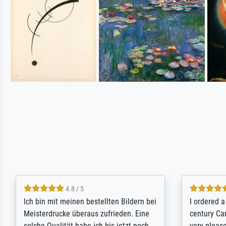
5 / 5
Rundum positive Erfahrung. Die
The team a
Ausführung des Auftrags hat eine Weile
meet its c
gedauert, die angekündigte Lieferzeit
expert adv