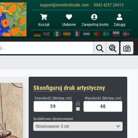
support@meisterdrucke.com · 0043 4257 29415
Koszyk
Ulubione
Zarejestruj konto
Zaloguj
Skonfiguruj druk artystyczny
Szerokość (Motyw, cm)
Wysokość (Motyw, cm)
Dodatkowe obramowanie
Obramowanie: 0 cm