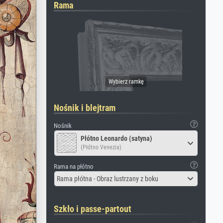
Rama
Nośnik i blejtram
Nośnik
Płótno Leonardo (satyna)
(Płótno Venezia)
Rama na płótno
Rama płótna - Obraz lustrzany z boku
Szkło i passe-partout