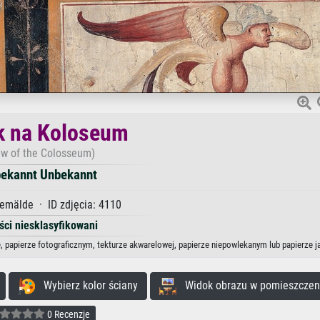
k na Koloseum
ew of the Colosseum)
ekannt Unbekannt
emälde · ID zdjęcia: 4110
ści niesklasyfikowani
 papierze fotograficznym, tekturze akwarelowej, papierze niepowlekanym lub papierze 
Wybierz kolor ściany
Widok obrazu w pomieszczen
0 Recenzje