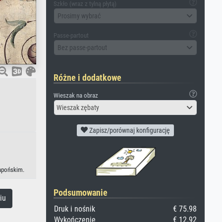
Szkło (wraz z tylną płytą)
Prosimy wybrać
Passe-partout
Bez passe-partout
Różne i dodatkowe
Wieszak na obraz
Wieszak zębaty
Zapisz/porównaj konfigurację
japońskim.
Podsumowanie
iu
Druk i nośnik
€ 75.98
Wykończenie
€ 12.92