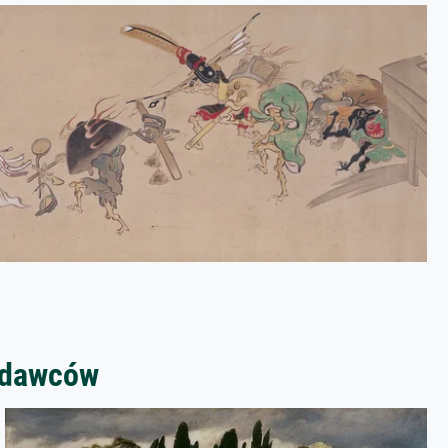
zedawców