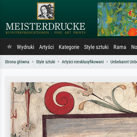
Wydruki
Artyści
Kategorie
Style sztuki
Rama
No
Strona główna
Style sztuki
Artyści niesklasyfikowani
Unbekannt Unb