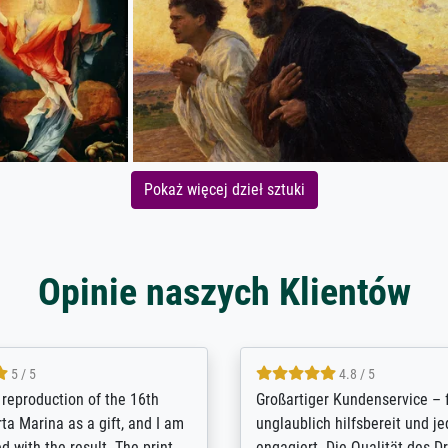
Pokaż więcej dzieł sztuki
Opinie naszych Klientów
5 / 5
5 / 5
t Meisterdrucke strives to
Outstanding quality and cus
lients demands, and provides
support. - the quality of the pr
ice on how to obtain the best
excellent and difficult to dist