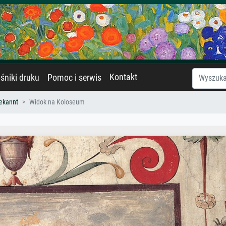
Kontakt
śniki druku
Pomoc i serwis
ekannt
Widok na Koloseum