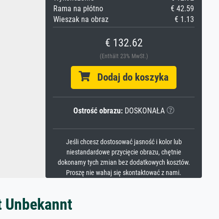
Rama na płótno
€ 42.59
Wieszak na obraz
€ 1.13
€ 132.62
(Enthält 23% MwSt.)
Dodaj do koszyka
Ostrość obrazu:
DOSKONAŁA
Jeśli chcesz dostosować jasność i kolor lub
niestandardowe przycięcie obrazu, chętnie
dokonamy tych zmian bez dodatkowych kosztów.
Proszę nie wahaj się skontaktować z nami.
t Unbekannt