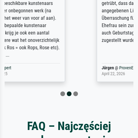
getrübt, dass das Bild entgegen einer
angegebenen Lieferanschrift (sollte eine
Überraschung für die normannische
Ehefrau sein zum Hochzeits- gleichzeitig
auch Geburtstag sein) doch nach zu Hause
zugestellt wurde.
Jürgen
@
ProvenExpert
April 22, 2026
FAQ – Najczęściej