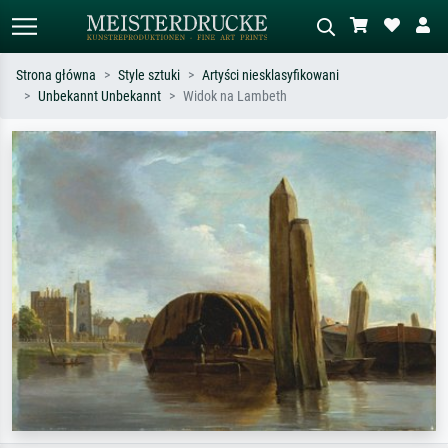
Strona główna
Style sztuki
Artyści niesklasyfikowani
Unbekannt Unbekannt
Widok na Lambeth
Wyszukiwanie standardowe
Wyszukiwanie obrazów AI
Szukaj wg artysty, tytułu lub stylu – np.
Opisz scenę – np. zielona łąka,
Monet, Gwiaździsta noc,
abstrakcja z czerwienią, ciemny olej,
impresjonizm, fala Hokusaia, akt.
stojący akt obok drzewa.