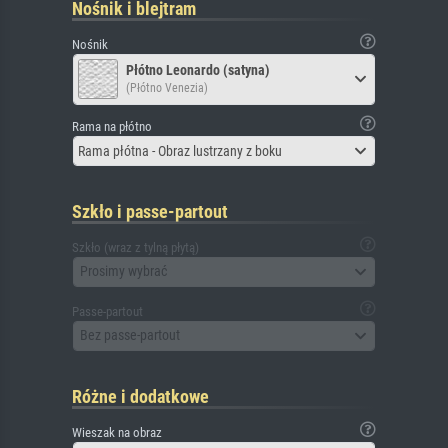
Nośnik i blejtram
Nośnik
Płótno Leonardo (satyna)
(Płótno Venezia)
Rama na płótno
Rama płótna - Obraz lustrzany z boku
Szkło i passe-partout
Szkło (wraz z tylną płytą)
Prosimy wybrać
Passe-partout
Bez passe-partout
Różne i dodatkowe
Wieszak na obraz