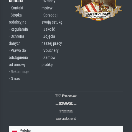
kontakt
· Własny
· Kontakt
motyw
· Stopka
· Sprzedaj
redakcyjna
swoją sztukę
· Regulamin
· Jakość
· Ochrona
· Zdjęcia
danych
naszej pracy
· Prawo do
· Vouchery
odstąpienia
· Zamów
od umowy
próbkę
· Reklamacje
· O nas
Polska