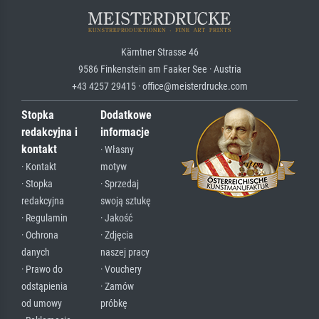
Kärntner Strasse 46
9586 Finkenstein am Faaker See · Austria
+43 4257 29415 · office@meisterdrucke.com
Stopka
Dodatkowe
redakcyjna i
informacje
kontakt
· Własny
· Kontakt
motyw
· Stopka
· Sprzedaj
redakcyjna
swoją sztukę
· Regulamin
· Jakość
· Ochrona
· Zdjęcia
danych
naszej pracy
· Prawo do
· Vouchery
odstąpienia
· Zamów
od umowy
próbkę