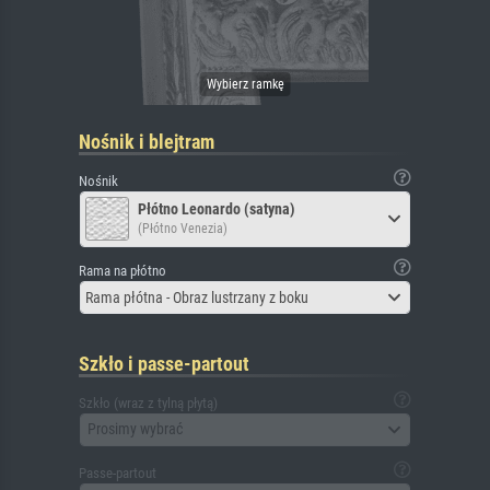
Nośnik i blejtram
Nośnik
Płótno Leonardo (satyna)
(Płótno Venezia)
Rama na płótno
Rama płótna - Obraz lustrzany z boku
Szkło i passe-partout
Szkło (wraz z tylną płytą)
Prosimy wybrać
Passe-partout