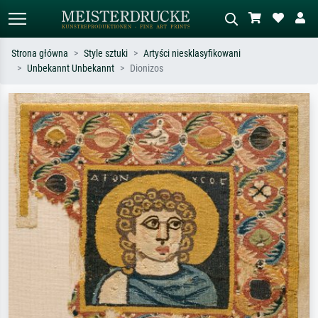
Strona główna
Style sztuki
Artyści niesklasyfikowani
Unbekannt Unbekannt
Dionizos
Wyszukiwanie standardowe
Wyszukiwanie obrazów AI
Szukaj wg artysty, tytułu lub stylu – np.
Opisz scenę – np. zielona łąka,
Monet, Gwiaździsta noc,
abstrakcja z czerwienią, ciemny olej,
impresjonizm, fala Hokusaia, akt.
stojący akt obok drzewa.