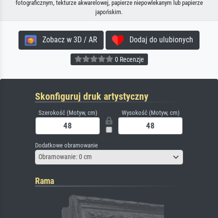
fotograficznym, tekturze akwarelowej, papierze niepowlekanym lub papierze
japońskim.
Zobacz w 3D / AR
Dodaj do ulubionych
0 Recenzje
Skonfiguruj druk artystyczny
Szerokość (Motyw, cm)
Wysokość (Motyw, cm)
Dodatkowe obramowanie
Obramowanie: 0 cm
Rama