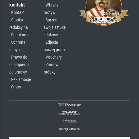
kontakt
· Własny
· Kontakt
motyw
· Stopka
· Sprzedaj
redakcyjna
swoją sztukę
· Regulamin
· Jakość
· Ochrona
· Zdjęcia
danych
naszej pracy
· Prawo do
· Vouchery
odstąpienia
· Zamów
od umowy
próbkę
· Reklamacje
· O nas