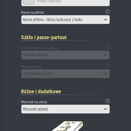
(Płótno Venezia)
Rama na płótno
Rama płótna - Obraz lustrzany z boku
Szkło i passe-partout
Szkło (wraz z tylną płytą)
Prosimy wybrać
Passe-partout
Bez passe-partout
Różne i dodatkowe
Wieszak na obraz
Wieszak zębaty