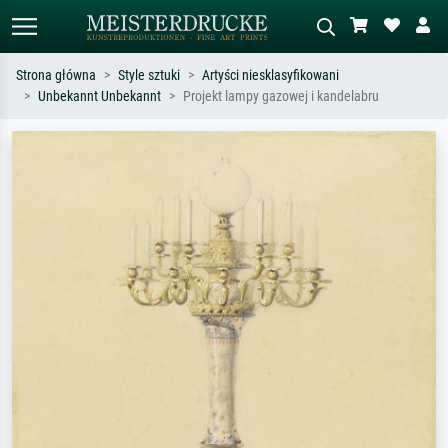
Strona główna
Style sztuki
Artyści niesklasyfikowani
Unbekannt Unbekannt
Projekt lampy gazowej i kandelabru
Wyszukiwanie standardowe
Wyszukiwanie obrazów AI
Szukaj wg artysty, tytułu lub stylu – np.
Opisz scenę – np. zielona łąka,
Monet, Gwiaździsta noc,
abstrakcja z czerwienią, ciemny olej,
impresjonizm, fala Hokusaia, akt.
stojący akt obok drzewa.