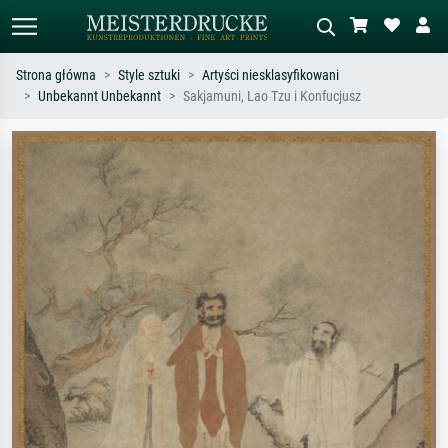
Strona główna
Style sztuki
Artyści niesklasyfikowani
Unbekannt Unbekannt
Sakjamuni, Lao Tzu i Konfucjusz
Wyszukiwanie standardowe
Wyszukiwanie obrazów AI
Szukaj wg artysty, tytułu lub stylu – np.
Opisz scenę – np. zielona łąka,
Monet, Gwiaździsta noc,
abstrakcja z czerwienią, ciemny olej,
impresjonizm, fala Hokusaia, akt.
stojący akt obok drzewa.