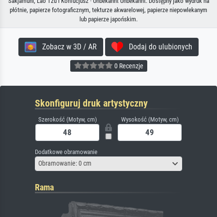
Sakjamuni, Lao Tzu i Konfucjusz · Unbekannt Unbekannt. Dostępny jako wydruk na
płótnie, papierze fotograficznym, tekturze akwarelowej, papierze niepowlekanym
lub papierze japońskim.
Zobacz w 3D / AR
Dodaj do ulubionych
0 Recenzje
Skonfiguruj druk artystyczny
Szerokość (Motyw, cm)
Wysokość (Motyw, cm)
Dodatkowe obramowanie
Obramowanie: 0 cm
Rama