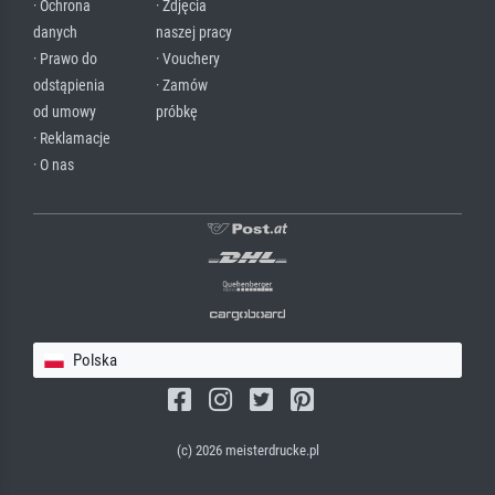
· Ochrona
· Zdjęcia
danych
naszej pracy
· Prawo do
· Vouchery
odstąpienia
· Zamów
od umowy
próbkę
· Reklamacje
· O nas
Polska
(c) 2026 meisterdrucke.pl