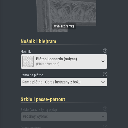
Nośnik i blejtram
Nośnik
Płótno Leonardo (satyna)
(Płótno Venezia)
Rama na płótno
Rama płótna - Obraz lustrzany z boku
Szkło i passe-partout
Szkło (wraz z tylną płytą)
Prosimy wybrać
Passe-partout