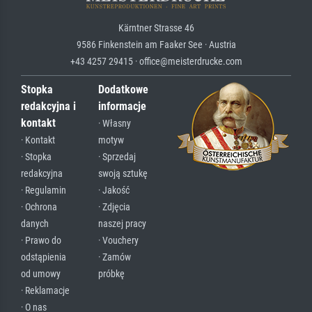
Kärntner Strasse 46
9586 Finkenstein am Faaker See · Austria
+43 4257 29415 · office@meisterdrucke.com
Stopka
Dodatkowe
redakcyjna i
informacje
kontakt
· Własny
· Kontakt
motyw
· Stopka
· Sprzedaj
redakcyjna
swoją sztukę
· Regulamin
· Jakość
· Ochrona
· Zdjęcia
danych
naszej pracy
· Prawo do
· Vouchery
odstąpienia
· Zamów
od umowy
próbkę
· Reklamacje
· O nas