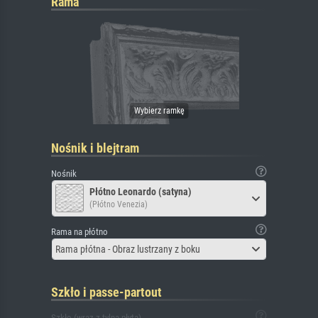
Rama
Nośnik i blejtram
Nośnik
Płótno Leonardo (satyna)
(Płótno Venezia)
Rama na płótno
Rama płótna - Obraz lustrzany z boku
Szkło i passe-partout
Szkło (wraz z tylną płytą)