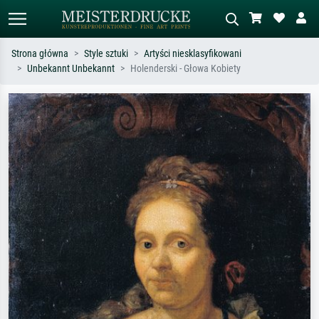
Strona główna
Style sztuki
Artyści niesklasyfikowani
Unbekannt Unbekannt
Holenderski - Głowa Kobiety
Wyszukiwanie standardowe
Wyszukiwanie obrazów AI
Szukaj wg artysty, tytułu lub stylu – np.
Opisz scenę – np. zielona łąka,
Monet, Gwiaździsta noc,
abstrakcja z czerwienią, ciemny olej,
impresjonizm, fala Hokusaia, akt.
stojący akt obok drzewa.