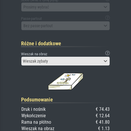
Prosimy wybrać
Passe-partout
Bez passe-partout
Różne i dodatkowe
Wieszak na obraz
Wieszak zębaty
Podsumowanie
Druk i nośnik
€ 74.43
Wykończenie
€ 12.64
Rama na płótno
€ 41.80
Wieszak na obraz
€ 1.13