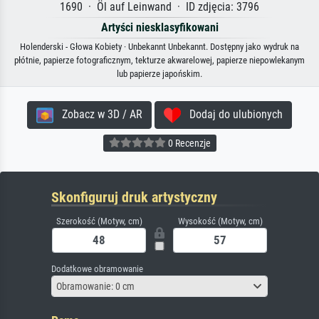
1690 · Öl auf Leinwand · ID zdjęcia: 3796
Artyści niesklasyfikowani
Holenderski - Głowa Kobiety · Unbekannt Unbekannt. Dostępny jako wydruk na
płótnie, papierze fotograficznym, tekturze akwarelowej, papierze niepowlekanym
lub papierze japońskim.
Zobacz w 3D / AR
Dodaj do ulubionych
0 Recenzje
Skonfiguruj druk artystyczny
Szerokość (Motyw, cm)
Wysokość (Motyw, cm)
Dodatkowe obramowanie
Obramowanie: 0 cm