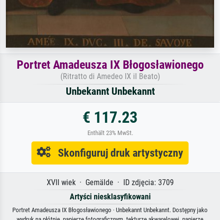
Portret Amadeusza IX Błogosławionego
(Ritratto di Amedeo IX il Beato)
Unbekannt Unbekannt
€ 117.23
Enthält 23% MwSt.
Skonfiguruj druk artystyczny
XVII wiek · Gemälde · ID zdjęcia: 3709
Artyści niesklasyfikowani
Portret Amadeusza IX Błogosławionego · Unbekannt Unbekannt. Dostępny jako
wydruk na płótnie, papierze fotograficznym, tekturze akwarelowej, papierze