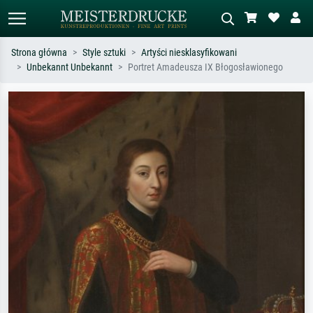
Strona główna
Style sztuki
Artyści niesklasyfikowani
Unbekannt Unbekannt
Portret Amadeusza IX Błogosławionego
Wyszukiwanie standardowe
Wyszukiwanie obrazów AI
Szukaj wg artysty, tytułu lub stylu – np.
Opisz scenę – np. zielona łąka,
Monet, Gwiaździsta noc,
abstrakcja z czerwienią, ciemny olej,
impresjonizm, fala Hokusaia, akt.
stojący akt obok drzewa.