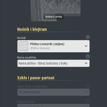
Nośnik i blejtram
Nośnik
Płótno Leonardo (satyna)
(Płótno Venezia)
Rama na płótno
Rama płótna - Obraz lustrzany z boku
Szkło i passe-partout
Szkło (wraz z tylną płytą)
Prosimy wybrać
Passe-partout