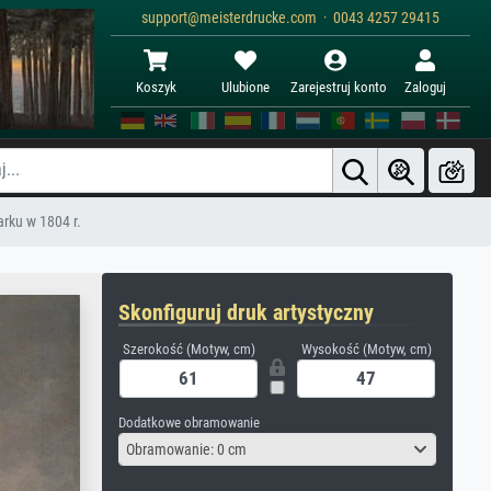
support@meisterdrucke.com · 0043 4257 29415
Koszyk
Ulubione
Zarejestruj konto
Zaloguj
arku w 1804 r.
Skonfiguruj druk artystyczny
Szerokość (Motyw, cm)
Wysokość (Motyw, cm)
Dodatkowe obramowanie
Obramowanie: 0 cm