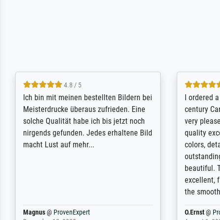
5 / 5
Rundum positive Erfahrung. Die
The team a
Ausführung des Auftrags hat eine Weile
meet its c
gedauert, die angekündigte Lieferzeit
expert adv
wurde aber letztlich sogar etwas
results for
unterschritten. Die Qualität des Papiers
client. Th
und des Drucks (Farben, Details usw.) ist
repertoire 
nicht nur gut, sondern hervorragend.
will provid
Selbst ein Druck ist damit ein Kunstwerk
regards to 
im eigenen Sinne. Definitiv den Pre...
repertoire
Dr.
@
ProvenExpert
Anonym
@
P