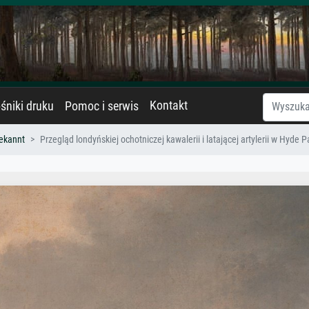
Kontakt
śniki druku
Pomoc i serwis
ekannt
Przegląd londyńskiej ochotniczej kawalerii i latającej artylerii w Hyde P