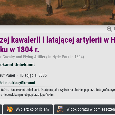
j kawalerii i latającej artylerii w 
ku w 1804 r.
 Cavalry and Flying Artillery in Hyde Park in 1804)
ekannt Unbekannt
auf Panel · ID zdjęcia: 3685
ści niesklasyfikowani
 w 1804 r. · Unbekannt Unbekannt. Dostępny jako wydruk na płótnie, papierze fotograficzny
ze niepowlekanym lub papierze japońskim.
Wybierz kolor ściany
Widok obrazu w pomieszczen