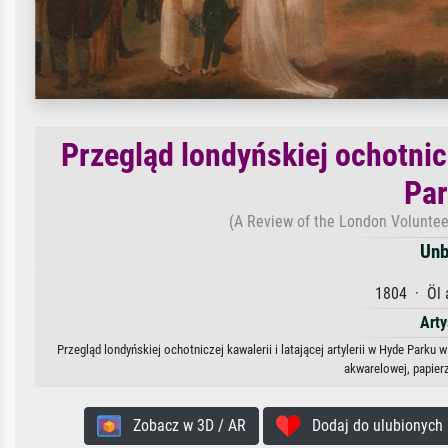
Przegląd londyńskiej ochotnicze
Par
(A Review of the London Volunteer
Unb
1804 · Öl 
Arty
Przegląd londyńskiej ochotniczej kawalerii i latającej artylerii w Hyde Parku
akwarelowej, papier
Zobacz w 3D / AR
Dodaj do ulubionych