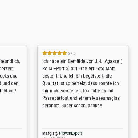
4.8 / 5
tomer
Qualité absolument irréprochable.
inting is
Extraordinaire diversité des thèmes
inguish
abordés et personnalisation des
 my go-to
demandes (recadrage, réajustement des
m now on -
couleurs). Relation clientèle parfaite.
xcellent -
Transport, réception sans aucun
 the work
problème. Merci à toute l'équipe ! Hervé
port
Anonym
@
ProvenExpert