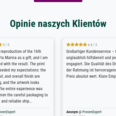
Opinie naszych Klientów
5 / 5
5 / 5
t Meisterdrucke strives to
Outstanding quality and cus
lients demands, and provides
support. - the quality of the pr
ice on how to obtain the best
excellent and difficult to dist
 the prints requested by the
from the real thing; it will be
e company has a vast
for high-quality art prints fro
of prints to choose from, and
the quality of the framing is e
e excellent service also with
the customisation options for
prints which are not in that
are broad - the customer sup
. Highly recommended!
colleagues are truly super...
rovenExpert
Anonym
@
ProvenExpert