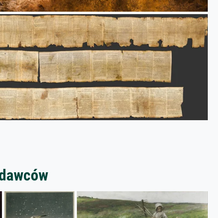
zedawców