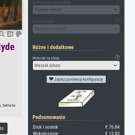
Szkło (wraz z tylną płytą)
Prosimy wybrać
Passe-partout
Bez passe-partout
Hyde
Różne i dodatkowe
Wieszak na obraz
Wieszak zębaty
Zapisz/porównaj konfigurację
m, tekturze
Podsumowanie
Druk i nośnik
€ 76.84
iu
Wykończenie
€ 13.03